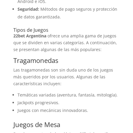
Android e iOS.
Seguridad:
Métodos de pago seguros y protección
de datos garantizada.
Tipos de Juegos
22bet Argentina
ofrece una amplia gama de juegos
que se dividen en varias categorías. A continuación,
se presentan algunas de las más populares:
Tragamonedas
Las tragamonedas son sin duda uno de los juegos
más queridos por los usuarios. Algunas de las
características incluyen:
Temáticas variadas (aventura, fantasía, mitología).
Jackpots progresivos.
Juegos con mecánicas innovadoras.
Juegos de Mesa