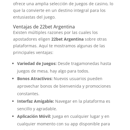
ofrece una amplia selección de juegos de casino, lo
que la convierte en un destino integral para los
entusiastas del juego.
Ventajas de 22bet Argentina
Existen múltiples razones por las cuales los
apostadores eligen
22bet Argentina
sobre otras
plataformas. Aquí te mostramos algunas de las
principales ventajas:
Variedad de Juegos:
Desde tragamonedas hasta
juegos de mesa, hay algo para todos.
Bonos Atractivos:
Nuevos usuarios pueden
aprovechar bonos de bienvenida y promociones
constantes.
Interfaz Amigable:
Navegar en la plataforma es
sencillo y agradable.
Aplicación Móvil:
Juega en cualquier lugar y en
cualquier momento con su app disponible para