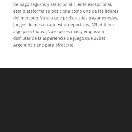
de pago seguros y atención al cliente excepcional,
esta plataforma se posiciona como una de las líderes
del mercado. Ya sea que prefieras las tragamonedas,
juegos de mesa o apuestas deportivas, 22bet tiene
algo para todos. ¡No esperes más y empieza a
disfrutar de la experiencia de juego que 22bet
Argentina tiene para ofrecerte!