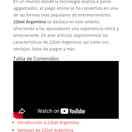
En un mundo donde la tecnología avanza a pasos
agigantados, el juego online se ha convertido en una
de las formas más populares de entretenimiento.
22bet Argentina
se destaca en este ámbito,
ofreciendo a los apostadores una experiencia única y
emocionante. En este artículo, exploraremos las
características de 22bet Argentina, así como sus
ventajas, tipos de juegos y más.
Tabla de Contenidos
Introducción a 22bet Argentina
Ventajas de 22bet Argentina