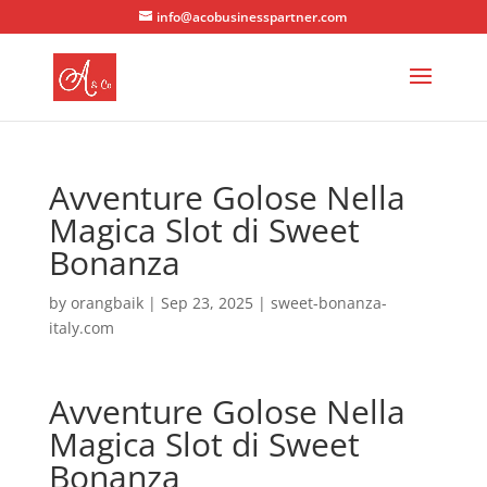
info@acobusinesspartner.com
Avventure Golose Nella
Magica Slot di Sweet
Bonanza
by
orangbaik
|
Sep 23, 2025
|
sweet-bonanza-
italy.com
Avventure Golose Nella
Magica Slot di Sweet
Bonanza