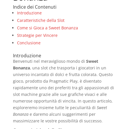
Indice dei Contenuti
Introduzione
Caratteristiche della Slot
Come si Gioca a Sweet Bonanza
Strategie per Vincere
Conclusione
Introduzione
Benvenuti nel meraviglioso mondo di
Sweet
Bonanza
, una slot che trasporta i giocatori in un
universo incantato di dolci e frutta colorata. Questo
gioco, prodotto da Pragmatic Play, è diventato
rapidamente uno dei preferiti tra gli appassionati di
slot machine grazie alle sue grafiche vivaci e alle
numerose opportunità di vincita. In questo articolo,
esploreremo insieme tutte le peculiarità di
Sweet
Bonanza
e daremo alcuni suggerimenti per
massimizzare le vostre possibilità di successo.