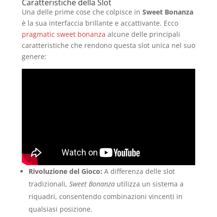
Caratteristiche della Slot
Una delle prime cose che colpisce in
Sweet Bonanza
è la sua interfaccia brillante e accattivante. Ecco
pragmatic sweet bonanza
alcune delle principali
caratteristiche che rendono questa slot unica nel suo
genere:
Rivoluzione del Gioco:
A differenza delle slot
tradizionali,
Sweet Bonanza
utilizza un sistema a
riquadri, consentendo combinazioni vincenti in
qualsiasi posizione.