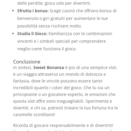
delle perdite; gioca solo per divertirti.
Sfrutta i bonus:
Scegli casinò che offrono bonus di
benvenuto o giri gratuiti per aumentare le tue
possibilità senza rischiare molto.
Studia il Gioco:
Familiarizza con le combinazioni
vincenti e i simboli speciali per comprendere
meglio come funziona il gioco.
Conclusione
In sintesi,
Sweet Bonanza
è più di una semplice slot;
è un viaggio attraverso un mondo di dolcezza e
fantasia, dove le vincite possono essere tanto
incredibili quanto i colori del gioco. Che tu sia un
principiante o un giocatore esperto, le emozioni che
questa slot offre sono ineguagliabili. Sperimenta e
divertiti, e chi sa, potresti trovare la tua fortuna tra le
caramelle scintillanti!
Ricorda di giocare responsabilmente e di divertirti!