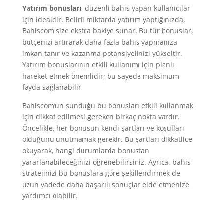
Yatırım bonusları
, düzenli bahis yapan kullanıcılar
için idealdir. Belirli miktarda yatırım yaptığınızda,
Bahiscom size ekstra bakiye sunar. Bu tür bonuslar,
bütçenizi artırarak daha fazla bahis yapmanıza
imkan tanır ve kazanma potansiyelinizi yükseltir.
Yatırım bonuslarının etkili kullanımı için planlı
hareket etmek önemlidir; bu sayede maksimum
fayda sağlanabilir.
Bahiscom’un sunduğu bu bonusları etkili kullanmak
için dikkat edilmesi gereken birkaç nokta vardır.
Öncelikle, her bonusun kendi şartları ve koşulları
olduğunu unutmamak gerekir. Bu şartları dikkatlice
okuyarak, hangi durumlarda bonustan
yararlanabileceğinizi öğrenebilirsiniz. Ayrıca, bahis
stratejinizi bu bonuslara göre şekillendirmek de
uzun vadede daha başarılı sonuçlar elde etmenize
yardımcı olabilir.