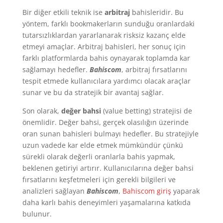
Bir diğer etkili teknik ise
arbitraj
bahisleridir. Bu
yöntem, farklı bookmakerların sunduğu oranlardaki
tutarsızlıklardan yararlanarak risksiz kazanç elde
etmeyi amaçlar. Arbitraj bahisleri, her sonuç için
farklı platformlarda bahis oynayarak toplamda kar
sağlamayı hedefler.
Bahiscom
, arbitraj fırsatlarını
tespit etmede kullanıcılara yardımcı olacak araçlar
sunar ve bu da stratejik bir avantaj sağlar.
Son olarak,
değer bahsi
(value betting) stratejisi de
önemlidir. Değer bahsi, gerçek olasılığın üzerinde
oran sunan bahisleri bulmayı hedefler. Bu stratejiyle
uzun vadede kar elde etmek mümkündür çünkü
sürekli olarak değerli oranlarla bahis yapmak,
beklenen getiriyi artırır. Kullanıcılarına değer bahsi
fırsatlarını keşfetmeleri için gerekli bilgileri ve
analizleri sağlayan
Bahiscom
,
Bahiscom giriş
yaparak
daha karlı bahis deneyimleri yaşamalarına katkıda
bulunur.