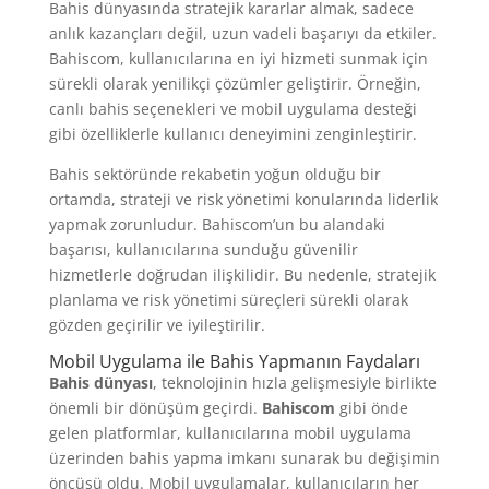
Bahis dünyasında stratejik kararlar almak, sadece
anlık kazançları değil, uzun vadeli başarıyı da etkiler.
Bahiscom, kullanıcılarına en iyi hizmeti sunmak için
sürekli olarak yenilikçi çözümler geliştirir. Örneğin,
canlı bahis seçenekleri ve mobil uygulama desteği
gibi özelliklerle kullanıcı deneyimini zenginleştirir.
Bahis sektöründe rekabetin yoğun olduğu bir
ortamda, strateji ve risk yönetimi konularında liderlik
yapmak zorunludur. Bahiscom’un bu alandaki
başarısı, kullanıcılarına sunduğu güvenilir
hizmetlerle doğrudan ilişkilidir. Bu nedenle, stratejik
planlama ve risk yönetimi süreçleri sürekli olarak
gözden geçirilir ve iyileştirilir.
Mobil Uygulama ile Bahis Yapmanın Faydaları
Bahis dünyası
, teknolojinin hızla gelişmesiyle birlikte
önemli bir dönüşüm geçirdi.
Bahiscom
gibi önde
gelen platformlar, kullanıcılarına mobil uygulama
üzerinden bahis yapma imkanı sunarak bu değişimin
öncüsü oldu. Mobil uygulamalar, kullanıcıların her