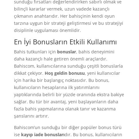
sunduğu fırsatları değerlendirirken sabırlı olmak ve
bilinçli kararlar vermek, uzun vadede kazançlı
çıkmanın anahtarıdır. Her bahisçinin kendi oyun
tarzına uygun bir strateji geliştirmesi ve bu stratejiyi
disiplinle uygulaması önemlidir.
En İyi Bonusların Etkili Kullanımı
Bahis tutkunları için
bonuslar
, bahis deneyimini
daha kazançlı hale getiren önemli araçlardır.
Bahiscom, kullanıcılarına sunduğu çeşitli bonuslarla
dikkat çekiyor.
Hoş geldin bonusu
, yeni kullanıcılar
için harika bir başlangıç noktasıdır. Bu bonus,
kullanıcıların hesaplarına ilk yatırımlarını
yaptıklarında belirli bir yüzde oranında ekstra bakiye
sağlar. Bu tür bir avantaj, yeni başlayanların daha
fazla bahis yapmalarına olanak tanır ve kazanma
şanslarını artırır.
Bahiscom’un sunduğu bir diğer popüler bonus türü
ise
kayıp iade bonusları
dır. Bu bonus, kullanıcıların