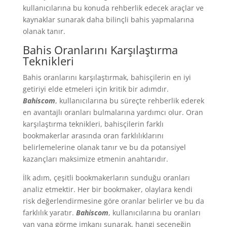
kullanıcılarına bu konuda rehberlik edecek araçlar ve
kaynaklar sunarak daha bilinçli bahis yapmalarına
olanak tanır.
Bahis Oranlarını Karşılaştırma
Teknikleri
Bahis oranlarını karşılaştırmak, bahisçilerin en iyi
getiriyi elde etmeleri için kritik bir adımdır.
Bahiscom
, kullanıcılarına bu süreçte rehberlik ederek
en avantajlı oranları bulmalarına yardımcı olur. Oran
karşılaştırma teknikleri, bahisçilerin farklı
bookmakerlar arasında oran farklılıklarını
belirlemelerine olanak tanır ve bu da potansiyel
kazançları maksimize etmenin anahtarıdır.
İlk adım, çeşitli bookmakerların sunduğu oranları
analiz etmektir. Her bir bookmaker, olaylara kendi
risk değerlendirmesine göre oranlar belirler ve bu da
farklılık yaratır.
Bahiscom
, kullanıcılarına bu oranları
yan yana görme imkanı sunarak, hangi seçeneğin