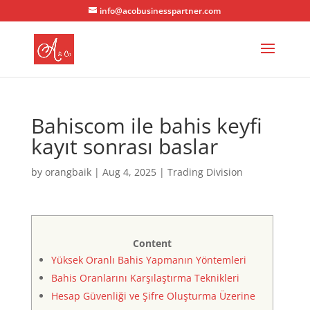
info@acobusinesspartner.com
Bahiscom ile bahis keyfi
kayıt sonrası baslar
by
orangbaik
|
Aug 4, 2025
|
Trading Division
Content
Yüksek Oranlı Bahis Yapmanın Yöntemleri
Bahis Oranlarını Karşılaştırma Teknikleri
Hesap Güvenliği ve Şifre Oluşturma Üzerine