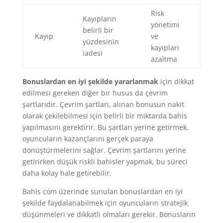
Risk
Kayıpların
yönetimi
belirli bir
Kayıp
ve
yüzdesinin
kayıpları
iadesi
azaltma
Bonuslardan en iyi şekilde yararlanmak
için dikkat
edilmesi gereken diğer bir husus da çevrim
şartlarıdır. Çevrim şartları, alınan bonusun nakit
olarak çekilebilmesi için belirli bir miktarda bahis
yapılmasını gerektirir. Bu şartları yerine getirmek,
oyuncuların kazançlarını gerçek paraya
dönüştürmelerini sağlar. Çevrim şartlarını yerine
getirirken düşük riskli bahisler yapmak, bu süreci
daha kolay hale getirebilir.
Bahis com üzerinde sunulan bonuslardan en iyi
şekilde faydalanabilmek için oyuncuların stratejik
düşünmeleri ve dikkatli olmaları gerekir. Bonusların