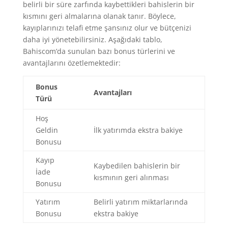
belirli bir süre zarfında kaybettikleri bahislerin bir
kısmını geri almalarına olanak tanır. Böylece,
kayıplarınızı telafi etme şansınız olur ve bütçenizi
daha iyi yönetebilirsiniz. Aşağıdaki tablo,
Bahiscom’da sunulan bazı bonus türlerini ve
avantajlarını özetlemektedir:
Bonus
Avantajları
Türü
Hoş
Geldin
İlk yatırımda ekstra bakiye
Bonusu
Kayıp
Kaybedilen bahislerin bir
İade
kısmının geri alınması
Bonusu
Yatırım
Belirli yatırım miktarlarında
Bonusu
ekstra bakiye