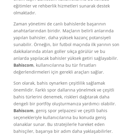
eğitimler ve rehberlik hizmetleri sunarak destek
olmaktadır.
Zaman yönetimi de canlı bahislerde başarının
anahtarlarından biridir. Maçların belirli anlarında
yapılan bahisler, daha yüksek kazanç potansiyeli
sunabilir. Örneğin, bir futbol maçında ilk yarının son
dakikalarında atılan goller sıkça görülür ve bu
anlarda yapılacak bahisler yüksek getiri sağlayabilir.
Bahiscom
, kullanıcılarına bu tür fırsatları
değerlendirmeleri için gerekli araçları sağlar.
Son olarak, bahis oynarken çeşitlilik sağlamak
önemlidir. Farklı spor dallarına yönelmek ve çeşitli
bahis türlerini denemek, riskleri dağıtarak daha
dengeli bir portföy oluşturmanıza yardımcı olabilir.
Bahiscom
, geniş spor yelpazesi ve çeşitli bahis
seçenekleriyle kullanıcılarına bu konuda geniş
olanaklar sunar. Bu stratejilerle hareket eden
bahisçiler, başarıya bir adım daha yaklaşabilirler.