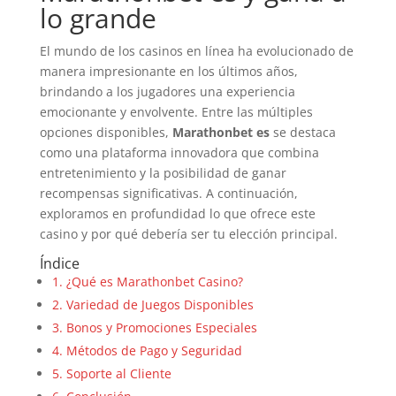
lo grande
El mundo de los casinos en línea ha evolucionado de
manera impresionante en los últimos años,
brindando a los jugadores una experiencia
emocionante y envolvente. Entre las múltiples
opciones disponibles,
Marathonbet es
se destaca
como una plataforma innovadora que combina
entretenimiento y la posibilidad de ganar
recompensas significativas. A continuación,
exploramos en profundidad lo que ofrece este
casino y por qué debería ser tu elección principal.
Índice
1. ¿Qué es Marathonbet Casino?
2. Variedad de Juegos Disponibles
3. Bonos y Promociones Especiales
4. Métodos de Pago y Seguridad
5. Soporte al Cliente