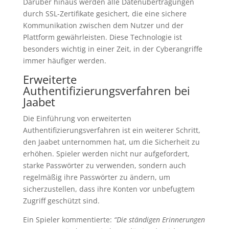
Darüber hinaus werden alle Datenübertragungen
durch SSL-Zertifikate gesichert, die eine sichere
Kommunikation zwischen dem Nutzer und der
Plattform gewährleisten. Diese Technologie ist
besonders wichtig in einer Zeit, in der Cyberangriffe
immer häufiger werden.
Erweiterte
Authentifizierungsverfahren bei
Jaabet
Die Einführung von erweiterten
Authentifizierungsverfahren ist ein weiterer Schritt,
den Jaabet unternommen hat, um die Sicherheit zu
erhöhen. Spieler werden nicht nur aufgefordert,
starke Passwörter zu verwenden, sondern auch
regelmäßig ihre Passwörter zu ändern, um
sicherzustellen, dass ihre Konten vor unbefugtem
Zugriff geschützt sind.
Ein Spieler kommentierte:
“Die ständigen Erinnerungen