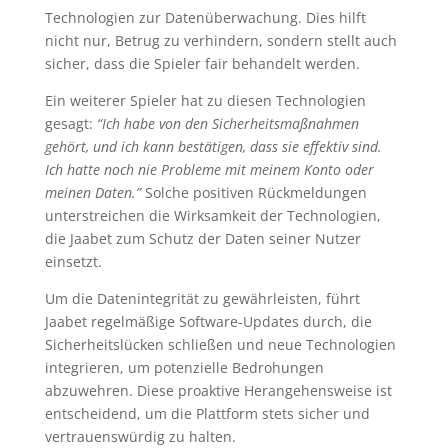
Technologien zur Datenüberwachung. Dies hilft
nicht nur, Betrug zu verhindern, sondern stellt auch
sicher, dass die Spieler fair behandelt werden.
Ein weiterer Spieler hat zu diesen Technologien
gesagt:
“Ich habe von den Sicherheitsmaßnahmen
gehört, und ich kann bestätigen, dass sie effektiv sind.
Ich hatte noch nie Probleme mit meinem Konto oder
meinen Daten.”
Solche positiven Rückmeldungen
unterstreichen die Wirksamkeit der Technologien,
die Jaabet zum Schutz der Daten seiner Nutzer
einsetzt.
Um die Datenintegrität zu gewährleisten, führt
Jaabet regelmäßige Software-Updates durch, die
Sicherheitslücken schließen und neue Technologien
integrieren, um potenzielle Bedrohungen
abzuwehren. Diese proaktive Herangehensweise ist
entscheidend, um die Plattform stets sicher und
vertrauenswürdig zu halten.