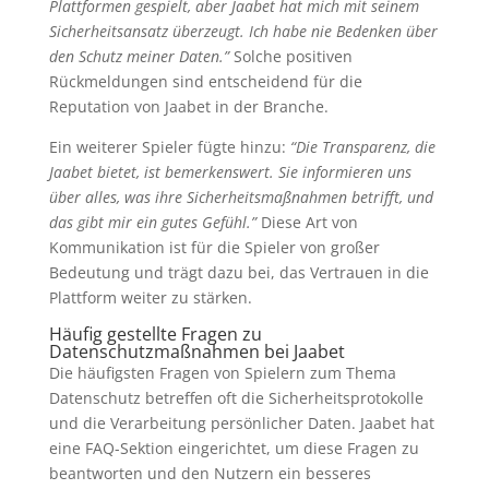
Plattformen gespielt, aber Jaabet hat mich mit seinem
Sicherheitsansatz überzeugt. Ich habe nie Bedenken über
den Schutz meiner Daten.”
Solche positiven
Rückmeldungen sind entscheidend für die
Reputation von Jaabet in der Branche.
Ein weiterer Spieler fügte hinzu:
“Die Transparenz, die
Jaabet bietet, ist bemerkenswert. Sie informieren uns
über alles, was ihre Sicherheitsmaßnahmen betrifft, und
das gibt mir ein gutes Gefühl.”
Diese Art von
Kommunikation ist für die Spieler von großer
Bedeutung und trägt dazu bei, das Vertrauen in die
Plattform weiter zu stärken.
Häufig gestellte Fragen zu
Datenschutzmaßnahmen bei Jaabet
Die häufigsten Fragen von Spielern zum Thema
Datenschutz betreffen oft die Sicherheitsprotokolle
und die Verarbeitung persönlicher Daten. Jaabet hat
eine FAQ-Sektion eingerichtet, um diese Fragen zu
beantworten und den Nutzern ein besseres