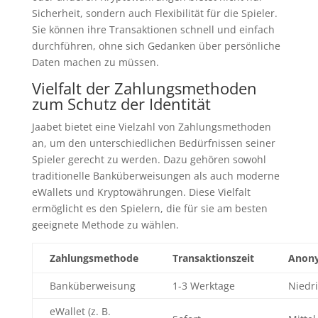
Sicherheit, sondern auch Flexibilität für die Spieler.
Sie können ihre Transaktionen schnell und einfach
durchführen, ohne sich Gedanken über persönliche
Daten machen zu müssen.
Vielfalt der Zahlungsmethoden
zum Schutz der Identität
Jaabet bietet eine Vielzahl von Zahlungsmethoden
an, um den unterschiedlichen Bedürfnissen seiner
Spieler gerecht zu werden. Dazu gehören sowohl
traditionelle Banküberweisungen als auch moderne
eWallets und Kryptowährungen. Diese Vielfalt
ermöglicht es den Spielern, die für sie am besten
geeignete Methode zu wählen.
Zahlungsmethode
Transaktionszeit
Anony
Banküberweisung
1-3 Werktage
Niedr
eWallet (z. B.