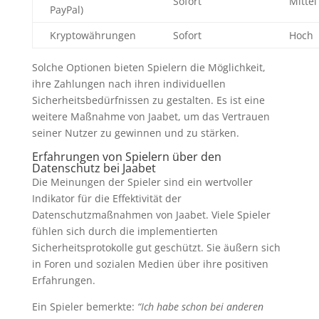
Sofort
Mittel
PayPal)
Kryptowährungen
Sofort
Hoch
Solche Optionen bieten Spielern die Möglichkeit,
ihre Zahlungen nach ihren individuellen
Sicherheitsbedürfnissen zu gestalten. Es ist eine
weitere Maßnahme von Jaabet, um das Vertrauen
seiner Nutzer zu gewinnen und zu stärken.
Erfahrungen von Spielern über den
Datenschutz bei Jaabet
Die Meinungen der Spieler sind ein wertvoller
Indikator für die Effektivität der
Datenschutzmaßnahmen von Jaabet. Viele Spieler
fühlen sich durch die implementierten
Sicherheitsprotokolle gut geschützt. Sie äußern sich
in Foren und sozialen Medien über ihre positiven
Erfahrungen.
Ein Spieler bemerkte:
“Ich habe schon bei anderen