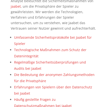
Analyse beleuchtet die Sicherheitsmaßnahmen von
jaabet
, um die Privatsphäre der Spieler zu
gewährleisten. Wir werden die Technologien,
Verfahren und Erfahrungen der Spieler
untersuchen, um zu verstehen, wie Jaabet das
Vertrauen seiner Nutzer gewinnt und aufrechterhält.
Umfassende Sicherheitsprotokolle bei Jaabet für
Spieler
Technologische Maßnahmen zum Schutz der
Datenintegrität
Regelmäßige Sicherheitsüberprüfungen und
Audits bei Jaabet
Die Bedeutung der anonymen Zahlungsmethoden
für die Privatsphäre
Erfahrungen von Spielern über den Datenschutz
bei Jaabet
Häufig gestellte Fragen zu
Datenschutzmaßnahmen bei Jaabet