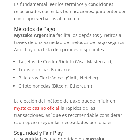
Es fundamental leer los términos y condiciones
relacionados con estas bonificaciones, para entender
cómo aprovecharlas al máximo.
Métodos de Pago
Mystake Argentina
facilita los depósitos y retiros a
través de una variedad de métodos de pago seguros.
Aquí hay una lista de opciones disponibles:
Tarjetas de Crédito/Débito (Visa, Mastercard)
Transferencias Bancarias
Billeteras Electrónicas (Skrill, Neteller)
Criptomonedas (Bitcoin, Ethereum)
La elección del método de pago puede influir en
mystake casino oficial
la rapidez de las
transacciones, así que es recomendable considerar
cada opción según las necesidades personales.
Seguridad y Fair Play
La seguridad es una prioridad en
mystake