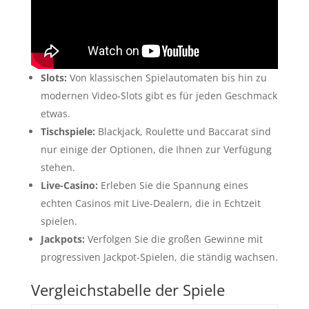
Slots:
Von klassischen Spielautomaten bis hin zu
modernen Video-Slots gibt es für jeden Geschmack
etwas.
Tischspiele:
Blackjack, Roulette und Baccarat sind
nur einige der Optionen, die Ihnen zur Verfügung
stehen.
Live-Casino:
Erleben Sie die Spannung eines
echten Casinos mit Live-Dealern, die in Echtzeit
spielen.
Jackpots:
Verfolgen Sie die großen Gewinne mit
progressiven Jackpot-Spielen, die ständig wachsen.
Vergleichstabelle der Spiele