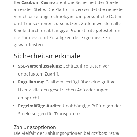
Bei
Casibom Casino
steht die Sicherheit der Spieler
an erster Stelle. Die Plattform verwendet die neueste
Verschlüsselungstechnologie, um persönliche Daten
und Transaktionen zu schützen. Zudem werden alle
Spiele durch unabhängige Prüfinstitute getestet, um
die Fairness und Zufälligkeit der Ergebnisse zu
gewährleisten.
Sicherheitsmerkmale
SSL-Verschlüsselung:
Schützt Ihre Daten vor
unbefugtem Zugriff.
Regulierung:
Casibom verfügt über eine gültige
Lizenz, die den gesetzlichen Anforderungen
entspricht.
Regelmäßige Audits:
Unabhängige Prüfungen der
Spiele sorgen für Transparenz.
Zahlungsoptionen
Die Vielfalt der Zahlungsoptionen bei
casibom resmi