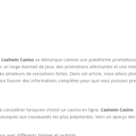
,
Cashwin Casino
se démarque comme une plateforme prometteus
c un large éventail de jeux, des promotions alléchantes et une int
des amateurs de sensations fortes. Dans cet article, nous allons pl
vous fournir des informations complètes pour que vous puissiez pr
 considérer lorsqu’on choisit un casino en ligne.
Cashwin Casino
classiques aux nouveautés les plus palpitantes. Voici un aperçu des
us avec différents thèmes et jackpots.