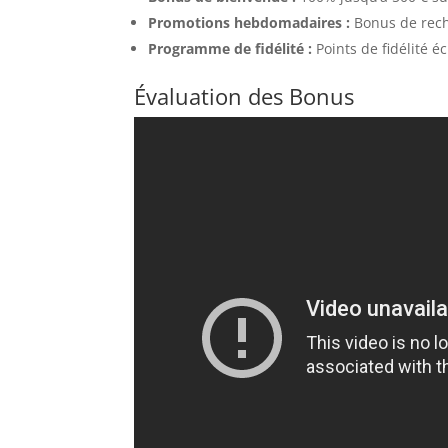
Promotions hebdomadaires :
Bonus de recha
Programme de fidélité :
Points de fidélité é
Évaluation des Bonus