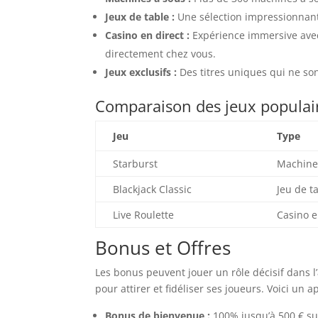
Jeux de table :
Une sélection impressionnante 
Casino en direct :
Expérience immersive avec
directement chez vous.
Jeux exclusifs :
Des titres uniques qui ne so
Comparaison des jeux populai
Jeu
Type
Starburst
Machine
Blackjack Classic
Jeu de t
Live Roulette
Casino e
Bonus et Offres
Les bonus peuvent jouer un rôle décisif dans l’
pour attirer et fidéliser ses joueurs. Voici un 
Bonus de bienvenue :
100% jusqu’à 500 € su