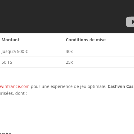
Montant
Conditions de mise
Jusqu’à 500 €
30x
50 TS
25x
winfrance.com
pour une expérience de jeu optimale.
Cashwin Cas
isées, dont :