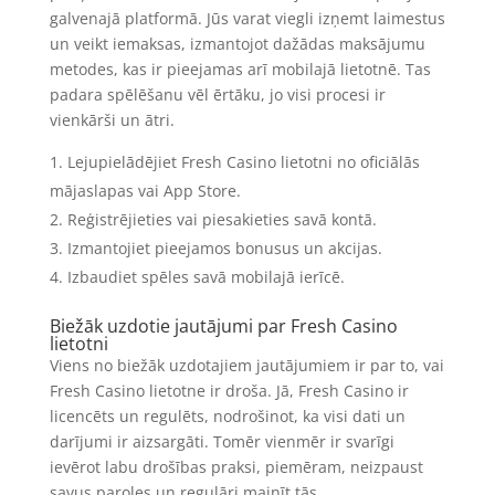
galvenajā platformā. Jūs varat viegli izņemt laimestus
un veikt iemaksas, izmantojot dažādas maksājumu
metodes, kas ir pieejamas arī mobilajā lietotnē. Tas
padara spēlēšanu vēl ērtāku, jo visi procesi ir
vienkārši un ātri.
Lejupielādējiet Fresh Casino lietotni no oficiālās
mājaslapas vai App Store.
Reģistrējieties vai piesakieties savā kontā.
Izmantojiet pieejamos bonusus un akcijas.
Izbaudiet spēles savā mobilajā ierīcē.
Biežāk uzdotie jautājumi par Fresh Casino
lietotni
Viens no biežāk uzdotajiem jautājumiem ir par to, vai
Fresh Casino lietotne ir droša. Jā, Fresh Casino ir
licencēts un regulēts, nodrošinot, ka visi dati un
darījumi ir aizsargāti. Tomēr vienmēr ir svarīgi
ievērot labu drošības praksi, piemēram, neizpaust
savus paroles un regulāri mainīt tās.