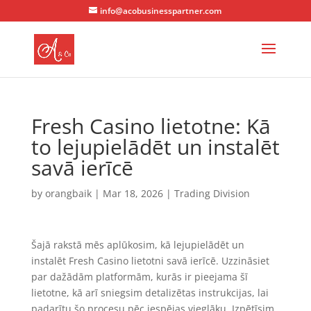
info@acobusinesspartner.com
Fresh Casino lietotne: Kā
to lejupielādēt un instalēt
savā ierīcē
by
orangbaik
|
Mar 18, 2026
|
Trading Division
Šajā rakstā mēs aplūkosim, kā lejupielādēt un
instalēt Fresh Casino lietotni savā ierīcē. Uzzināsiet
par dažādām platformām, kurās ir pieejama šī
lietotne, kā arī sniegsim detalizētas instrukcijas, lai
padarītu šo procesu pēc iespējas vieglāku. Izpētīsim