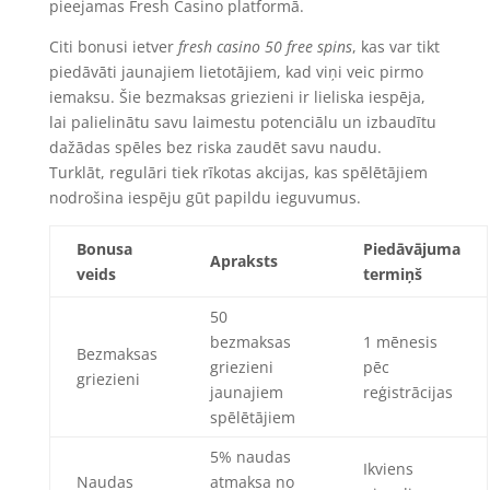
pieejamas Fresh Casino platformā.
Citi bonusi ietver
fresh casino 50 free spins
, kas var tikt
piedāvāti jaunajiem lietotājiem, kad viņi veic pirmo
iemaksu. Šie bezmaksas griezieni ir lieliska iespēja,
lai palielinātu savu laimestu potenciālu un izbaudītu
dažādas spēles bez riska zaudēt savu naudu.
Turklāt, regulāri tiek rīkotas akcijas, kas spēlētājiem
nodrošina iespēju gūt papildu ieguvumus.
Bonusa
Piedāvājuma
Apraksts
veids
termiņš
50
bezmaksas
1 mēnesis
Bezmaksas
griezieni
pēc
griezieni
jaunajiem
reģistrācijas
spēlētājiem
5% naudas
Ikviens
Naudas
atmaksa no