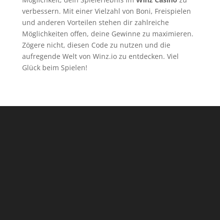
verbessern. Mit einer Vielzahl von Boni, Freispielen
und anderen Vorteilen stehen dir zahlreiche
Möglichkeiten offen, deine Gewinne zu maximieren.
Zögere nicht, diesen Code zu nutzen und die
aufregende Welt von Winz.io zu entdecken. Viel
Glück beim Spielen!