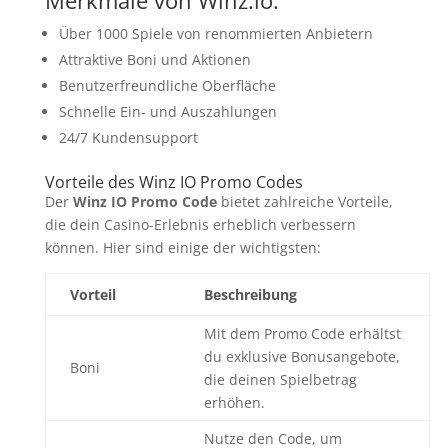
Über 1000 Spiele von renommierten Anbietern
Attraktive Boni und Aktionen
Benutzerfreundliche Oberfläche
Schnelle Ein- und Auszahlungen
24/7 Kundensupport
Vorteile des Winz IO Promo Codes
Der
Winz IO Promo Code
bietet zahlreiche Vorteile,
die dein Casino-Erlebnis erheblich verbessern
können. Hier sind einige der wichtigsten:
Vorteil
Beschreibung
Mit dem Promo Code erhältst
du exklusive Bonusangebote,
Boni
die deinen Spielbetrag
erhöhen.
Nutze den Code, um