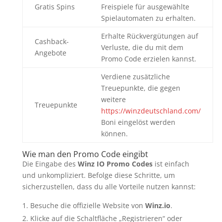
Gratis Spins
Freispiele für ausgewählte
Spielautomaten zu erhalten.
Erhalte Rückvergütungen auf
Cashback-
Verluste, die du mit dem
Angebote
Promo Code erzielen kannst.
Verdiene zusätzliche
Treuepunkte, die gegen
weitere
Treuepunkte
https://winzdeutschland.com/
Boni eingelöst werden
können.
Wie man den Promo Code eingibt
Die Eingabe des
Winz IO Promo Codes
ist einfach
und unkompliziert. Befolge diese Schritte, um
sicherzustellen, dass du alle Vorteile nutzen kannst:
Besuche die offizielle Website von
Winz.io
.
Klicke auf die Schaltfläche „Registrieren“ oder