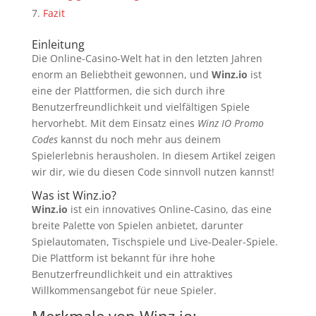
Fazit
Einleitung
Die Online-Casino-Welt hat in den letzten Jahren
enorm an Beliebtheit gewonnen, und
Winz.io
ist
eine der Plattformen, die sich durch ihre
Benutzerfreundlichkeit und vielfältigen Spiele
hervorhebt. Mit dem Einsatz eines
Winz IO Promo
Codes
kannst du noch mehr aus deinem
Spielerlebnis herausholen. In diesem Artikel zeigen
wir dir, wie du diesen Code sinnvoll nutzen kannst!
Was ist Winz.io?
Winz.io
ist ein innovatives Online-Casino, das eine
breite Palette von Spielen anbietet, darunter
Spielautomaten, Tischspiele und Live-Dealer-Spiele.
Die Plattform ist bekannt für ihre hohe
Benutzerfreundlichkeit und ein attraktives
Willkommensangebot für neue Spieler.
Merkmale von Winz.io: