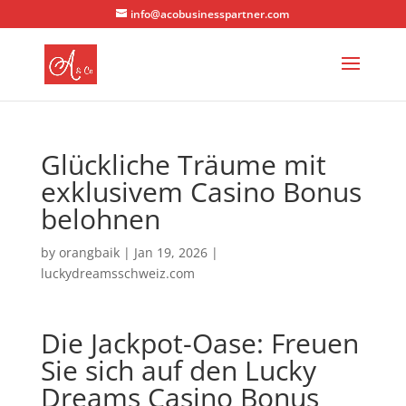
info@acobusinesspartner.com
Glückliche Träume mit
exklusivem Casino Bonus
belohnen
by
orangbaik
|
Jan 19, 2026
|
luckydreamsschweiz.com
Die Jackpot-Oase: Freuen
Sie sich auf den Lucky
Dreams Casino Bonus