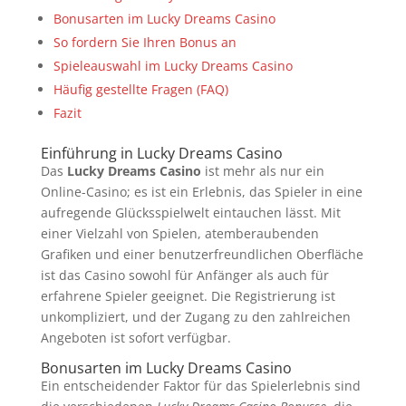
Bonusarten im Lucky Dreams Casino
So fordern Sie Ihren Bonus an
Spieleauswahl im Lucky Dreams Casino
Häufig gestellte Fragen (FAQ)
Fazit
Einführung in Lucky Dreams Casino
Das
Lucky Dreams Casino
ist mehr als nur ein
Online-Casino; es ist ein Erlebnis, das Spieler in eine
aufregende Glücksspielwelt eintauchen lässt. Mit
einer Vielzahl von Spielen, atemberaubenden
Grafiken und einer benutzerfreundlichen Oberfläche
ist das Casino sowohl für Anfänger als auch für
erfahrene Spieler geeignet. Die Registrierung ist
unkompliziert, und der Zugang zu den zahlreichen
Angeboten ist sofort verfügbar.
Bonusarten im Lucky Dreams Casino
Ein entscheidender Faktor für das Spielerlebnis sind