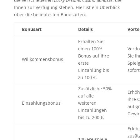
die verschiedenen
Lucky Dreams Casino Bonusse
, die
Ihnen zur Verfügung stehen. Hier ist ein Überblick
über die beliebtesten Bonusarten:
Bonusart
Details
Vorte
Erhalten Sie
einen 100%
Verdo
Bonus auf Ihre
Sie Ih
Willkommensbonus
erste
Spiel
Einzahlung bis
sofort
zu 100 €.
Zusätzliche 50%
Erhöh
auf alle
Ihre 
Einzahlungsbonus
weiteren
auf g
Einzahlungen
Gewin
bis zu 200 €.
Erleb
zusät
100 Freispiele