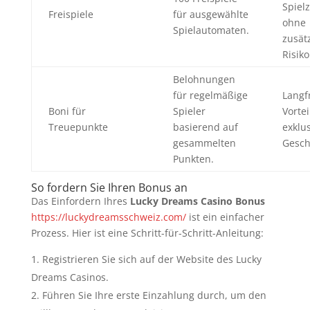
Spiel
Freispiele
für ausgewählte
ohne
Spielautomaten.
zusät
Risiko
Belohnungen
für regelmäßige
Langfr
Boni für
Spieler
Vorte
Treuepunkte
basierend auf
exklu
gesammelten
Gesch
Punkten.
So fordern Sie Ihren Bonus an
Das Einfordern Ihres
Lucky Dreams Casino Bonus
https://luckydreamsschweiz.com/
ist ein einfacher
Prozess. Hier ist eine Schritt-für-Schritt-Anleitung:
Registrieren Sie sich auf der Website des Lucky
Dreams Casinos.
Führen Sie Ihre erste Einzahlung durch, um den