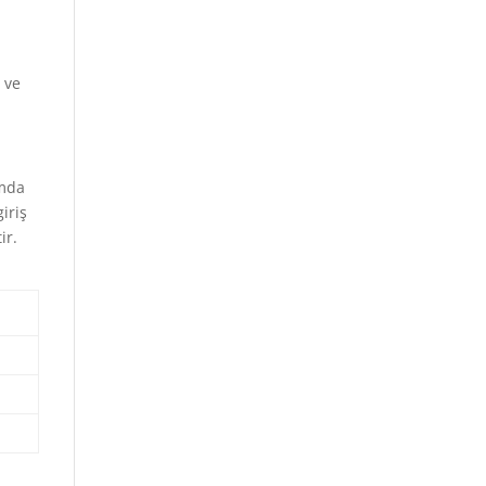
 ve
ımda
iriş
ir.