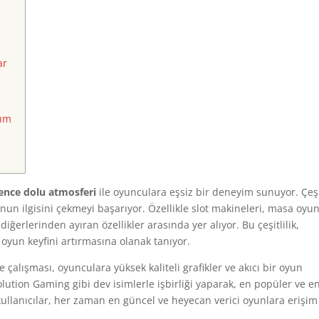
ar
dım
ence dolu atmosferi
ile oyunculara eşsiz bir deneyim sunuyor. Çeşi
un ilgisini çekmeyi başarıyor. Özellikle slot makineleri, masa oyun
iğerlerinden ayıran özellikler arasında yer alıyor. Bu çeşitlilik,
ve oyun keyfini artırmasına olanak tanıyor.
le çalışması, oyunculara yüksek kaliteli grafikler ve akıcı bir oyun
tion Gaming gibi dev isimlerle işbirliği yaparak, en popüler ve e
ullanıcılar, her zaman en güncel ve heyecan verici oyunlara erişim