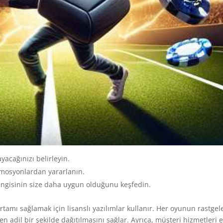
acağınızı belirleyin.
omosyonlardan yararlanın.
angisinin size daha uygun olduğunu keşfedin.
rtamı sağlamak için lisanslı yazılımlar kullanır. Her oyunun rastgel
 adil bir şekilde dağıtılmasını sağlar. Ayrıca, müşteri hizmetleri e