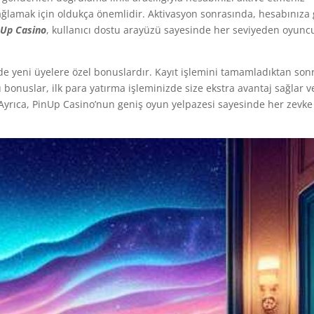
ağlamak için oldukça önemlidir. Aktivasyon sonrasında, hesabınıza 
nUp Casino
, kullanıcı dostu arayüzü sayesinde her seviyeden oyunc
e yeni üyelere özel bonuslardır. Kayıt işlemini tamamladıktan son
 bonuslar, ilk para yatırma işleminizde size ekstra avantaj sağlar v
 Ayrıca, PinUp Casino’nun geniş oyun yelpazesi sayesinde her zevke