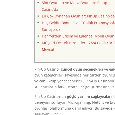
Slot Oyunları ve Masa Oyunları: Pinup
Casino’da
En Çok Oynanan Oyunlar: PinUp Casino’da
Hoş Geldin Bonusu ve Günlük Promosyonl
Sunuyoruz
Her Yerden Erişim ve Eğlence: Mobil Oyun
Müşteri Destek Hizmetleri: 7/24 Canlı Yar
Mevcut
Pin-Up Casino,
güncel oyun seçenekleri
ve
eğl
oyun kategorileri sayesinde her türden oyuncun
ve canlı krupiyer seçenekleri, Pin-Up Casino’yu d
kullanıcıların farklı stratejiler geliştirmesine 
Pin-Up Casino’nun
güçlü yazılım sağlayıcıları
i
deneyimi sunuyor. Microgaming, NetEnt ve Evolu
oyunları platformuna dahil ediyor. Bu sayede k
sağlayabiliyor.