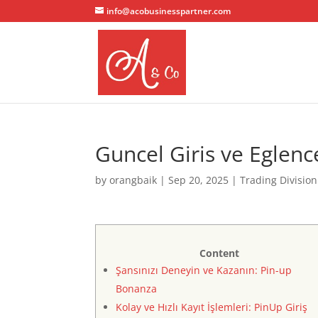
info@acobusinesspartner.com
Guncel Giris ve Eglen
by
orangbaik
|
Sep 20, 2025
|
Trading Division
Content
Şansınızı Deneyin ve Kazanın: Pin-up
Bonanza
Kolay ve Hızlı Kayıt İşlemleri: PinUp Giriş