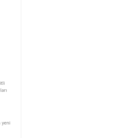
tli
ları
n yeni