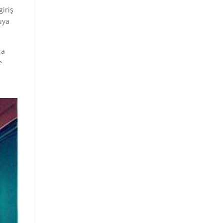
giriş
uya
ra
e