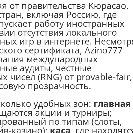
я от правительства Кюрасао,
стран, включая Россию, где
пускает работу иностранных
вии отсутствия локального
ных игр в интернете. Несмотр
ского сертификата, Azino777
ования международных
рные аудиты, честные
 чисел (RNG) от provable‑fair,
совую прозрачность.
сколько удобных зон:
главная
ещаются акции и турниры;
ированный по типам (слоты,
йв‑казино);
каса
, где находятс