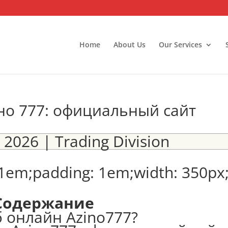
Home
About Us
Our Services
но 777: официальный сайт
, 2026
|
Trading Division
1em;padding: 1em;width: 350px;
Содержание
б онлайн Azino777?