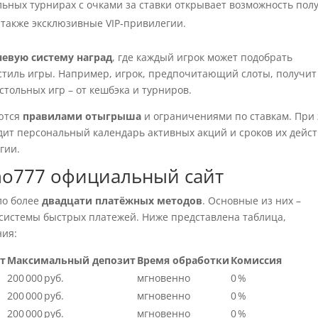
льных турнирах с очками за ставки открывает возможность пол
а также эксклюзивные VIP‑привилегии.
евую систему наград
, где каждый игрок может подобрать
тиль игры. Например, игрок, предпочитающий слоты, получит
тольных игр – от кешбэка и турниров.
аются
правилами отыгрыша
и ограничениями по ставкам. При
дит персональный календарь активных акций и сроков их дейст
гии.
ino777 официальный сайт
ло более
двадцати платёжных методов
. Основные из них –
 системы быстрых платежей. Ниже представлена таблица,
ия:
т
Максимальный депозит
Время обработки
Комиссия
200 000 руб.
мгновенно
0 %
200 000 руб.
мгновенно
0 %
200 000 руб.
мгновенно
0 %