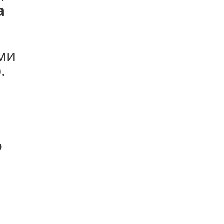
а
ми
.
о