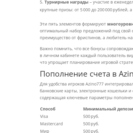
Турнирные награды
– участие в еженеде
крупные призы: от 5 000 до 200 000 рублей, 
Эти пять элементов формируют
многоуровн
оптимальный набор предложений под свой с
преимущество от фриспинов, а любитель нас
Важно помнить, что все бонусы сопровожд
в личном кабинете каждый пользователь ви
что упрощает планирование игровой страте
Пополнение счета в Az
Для удобства игроков Azino777 интегрирова
банковские карты, электронные кошельки и
содержащая ключевые параметры пополнен
Способ
Минимальный депози
Visa
500 руб.
Mastercard
500 руб.
Мир
500 руб.