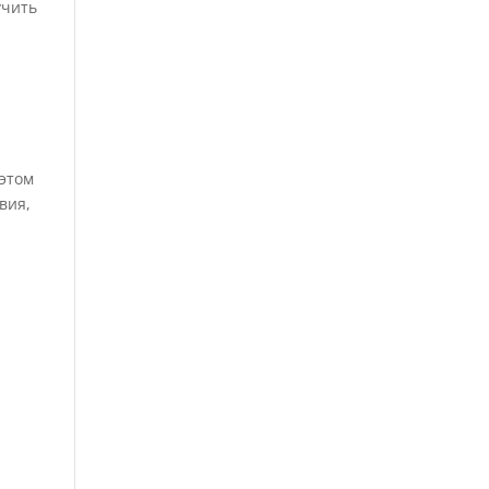
учить
 этом
вия,