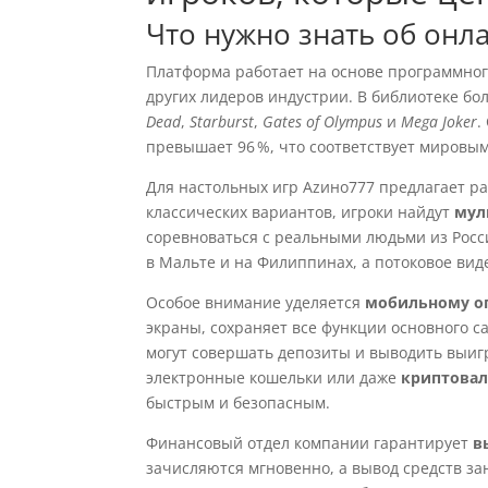
Что нужно знать об онл
Платформа работает на основе программно
других лидеров индустрии. В библиотеке бол
Dead
,
Starburst
,
Gates of Olympus
и
Mega Joker
.
превышает 96 %, что соответствует мировым
Для настольных игр Azино777 предлагает 
классических вариантов, игроки найдут
мул
соревноваться с реальными людьми из Росс
в Мальте и на Филиппинах, а потоковое вид
Особое внимание уделяется
мобильному о
экраны, сохраняет все функции основного 
могут совершать депозиты и выводить выиг
электронные кошельки или даже
криптова
быстрым и безопасным.
Финансовый отдел компании гарантирует
в
зачисляются мгновенно, а вывод средств зан