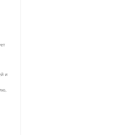
ует
ей и
лю,