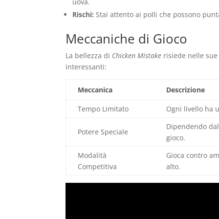
uova.
Rischi:
Stai attento ai polli che possono punt
Meccaniche di Gioco
La bellezza di
Chicken Mistake
risiede nelle sue
interessanti:
Meccanica
Descrizione
Tempo Limitato
Ogni livello ha
Dipendendo dal p
Potere Speciale
gioco.
Modalità
Gioca contro ami
Competitiva
alto.