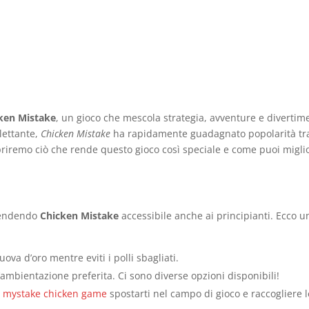
ken Mistake
, un gioco che mescola strategia, avventure e divertim
lettante,
Chicken Mistake
ha rapidamente guadagnato popolarità tra
scopriremo ciò che rende questo gioco così speciale e come puoi migli
 rendendo
Chicken Mistake
accessibile anche ai principianti. Ecco u
va d’oro mentre eviti i polli sbagliati.
l’ambientazione preferita. Ci sono diverse opzioni disponibili!
r
mystake chicken game
spostarti nel campo di gioco e raccogliere l