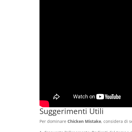
Suggerimenti Utili
Per dominare
Chicken Mistake
, considera di 