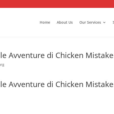
Home
About Us
Our Services
lle Avventure di Chicken Mistake
org
lle Avventure di Chicken Mistake