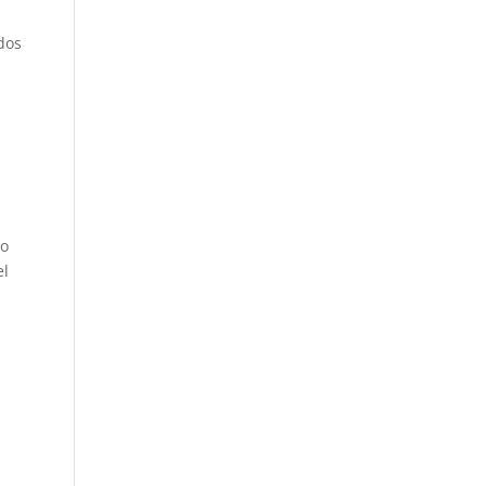
odos
do
el