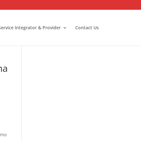
Service Integrator & Provider
Contact Us
na
omo