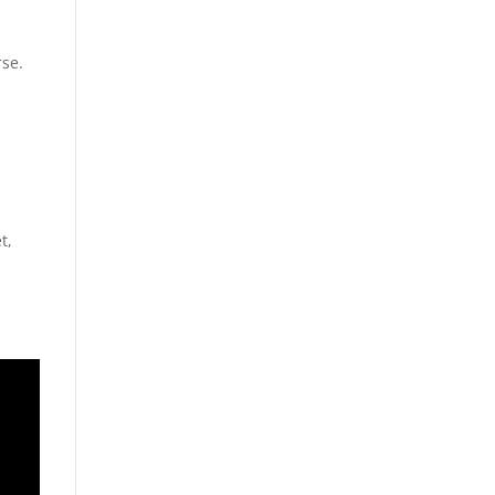
rse.
t,