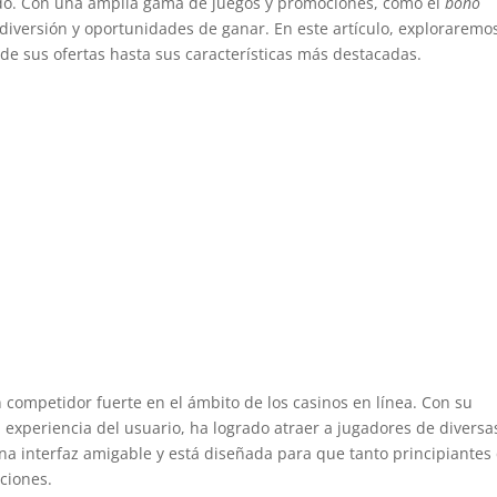
ado. Con una amplia gama de juegos y promociones, como el
bono
 diversión y oportunidades de ganar. En este artículo, exploraremo
de sus ofertas hasta sus características más destacadas.
competidor fuerte en el ámbito de los casinos en línea. Con su
a experiencia del usuario, ha logrado atraer a jugadores de diversa
na interfaz amigable y está diseñada para que tanto principiante
ciones.