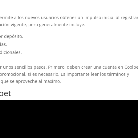
ermite a los nuevos usuarios obtener un impulso inicial al registra
ción vigente, pero generalmente incluye:
er depósito.
das.
dicionales.
ir unos sencillos pasos. Primero, deben crear una cuenta en Coolbe
 promocional, si es necesario. Es importante leer los términos y
r que se aproveche al máximo.
bet