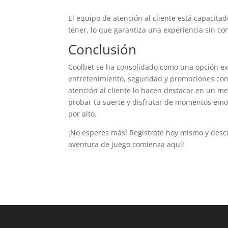
El equipo de atención al cliente está capacit
tener, lo que garantiza una experiencia sin co
Conclusión
Coolbet se ha consolidado como una opción e
entretenimiento, seguridad y promociones co
atención al cliente lo hacen destacar en un m
probar tu suerte y disfrutar de momentos emo
por alto.
¡No esperes más! Regístrate hoy mismo y descu
aventura de juego comienza aquí!