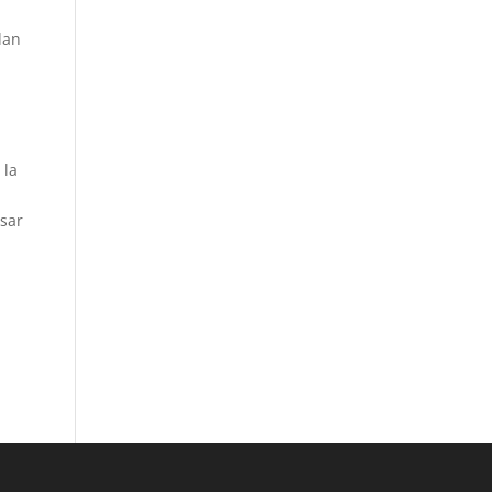
dan
 la
asar