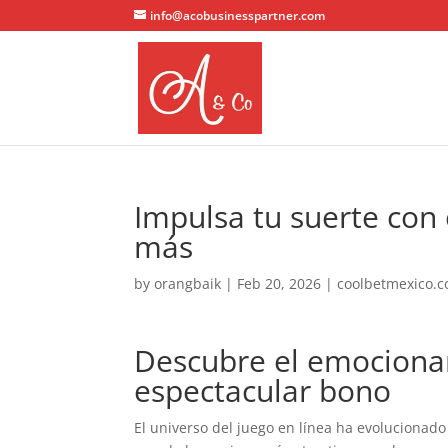
info@acobusinesspartner.com
Impulsa tu suerte con 
más
by
orangbaik
|
Feb 20, 2026
|
coolbetmexico.
Descubre el emociona
espectacular bono
El universo del juego en línea ha evolucionad