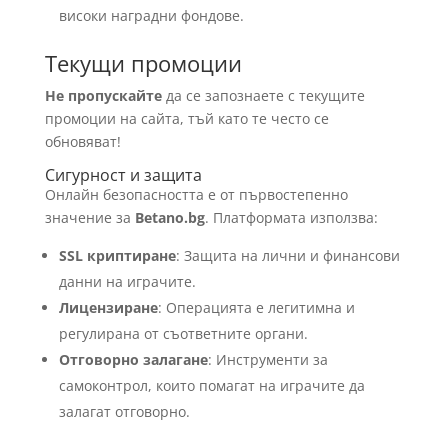
високи наградни фондове.
Текущи промоции
Не пропускайте
да се запознаете с текущите
промоции на сайта, тъй като те често се
обновяват!
Сигурност и защита
Онлайн безопасността е от първостепенно
значение за
Betano.bg
. Платформата използва:
SSL криптиране
: Защита на лични и финансови
данни на играчите.
Лицензиране
: Операцията е легитимна и
регулирана от съответните органи.
Отговорно залагане
: Инструменти за
самоконтрол, които помагат на играчите да
залагат отговорно.