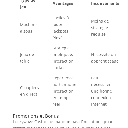
Type de
Avantages
Inconvénients
Jeu
Faciles à
Moins de
Machines
jouer,
stratégie
à sous
jackpots
requise
élevés
Stratégie
Jeux de
impliquée,
Nécessite un
table
interaction
apprentissage
sociale
Expérience
Peut
authentique,
nécessiter
Croupiers
interaction
une bonne
en direct
en temps
connexion
réel
Internet
Promotions et Bonus
Luckywave Casino ne manque pas d’incitations pour