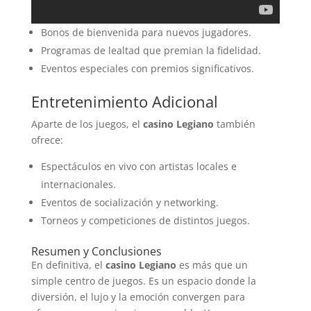
Bonos de bienvenida para nuevos jugadores.
Programas de lealtad que premian la fidelidad.
Eventos especiales con premios significativos.
Entretenimiento Adicional
Aparte de los juegos, el
casino Legiano
también
ofrece:
Espectáculos en vivo con artistas locales e
internacionales.
Eventos de socialización y networking.
Torneos y competiciones de distintos juegos.
Resumen y Conclusiones
En definitiva, el
casino Legiano
es más que un
simple centro de juegos. Es un espacio donde la
diversión, el lujo y la emoción convergen para