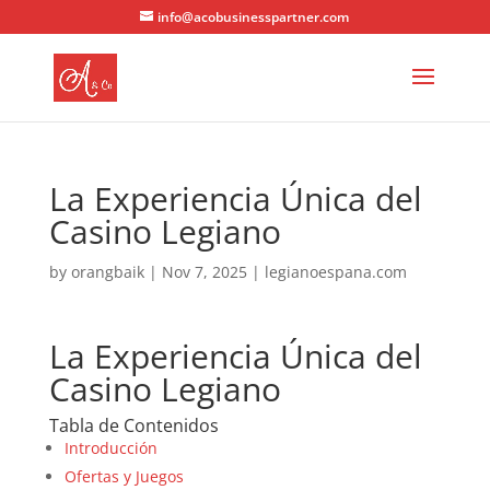
info@acobusinesspartner.com
La Experiencia Única del
Casino Legiano
by
orangbaik
|
Nov 7, 2025
|
legianoespana.com
La Experiencia Única del
Casino Legiano
Tabla de Contenidos
Introducción
Ofertas y Juegos