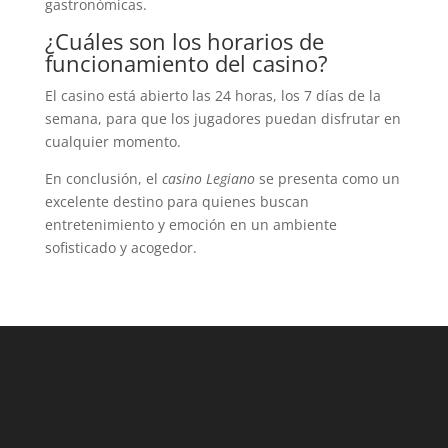
gastronómicas.
¿Cuáles son los horarios de
funcionamiento del casino?
El casino está abierto las 24 horas, los 7 días de la
semana, para que los jugadores puedan disfrutar en
cualquier momento.
En conclusión, el
casino Legiano
se presenta como un
excelente destino para quienes buscan
entretenimiento y emoción en un ambiente
sofisticado y acogedor.