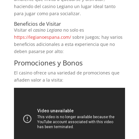
haciendo del casino Legiano un lugar ideal tanto
para jugar como para socializar.
Beneficios de Visitar
Visitar el
casino Legiano
no solo es
https://legianoespana.com/
sobre juegos; hay varios
beneficios adicionales a esta experiencia que no
deben pasarse por alto:
Promociones y Bonos
El casino ofrece una variedad de promociones que
añaden valor a la visita: