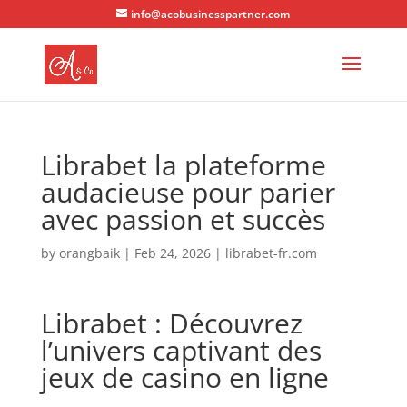
info@acobusinesspartner.com
Librabet la plateforme
audacieuse pour parier
avec passion et succès
by
orangbaik
|
Feb 24, 2026
|
librabet-fr.com
Librabet : Découvrez
l’univers captivant des
jeux de casino en ligne