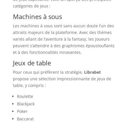
catégories de jeux :
Machines à sous
Les machines à sous sont sans aucun doute l’un des
attraits majeurs de la plateforme. Avec des thèmes
variés allant de l’aventure à la fantasy, les joueurs
peuvent s’attendre à des graphismes époustouflants
et à des fonctionnalités innovantes.
Jeux de table
Pour ceux qui préfèrent la stratégie,
Librabet
propose une sélection impressionnante de jeux de
table, y compris :
Roulette
Blackjack
Poker
Baccarat