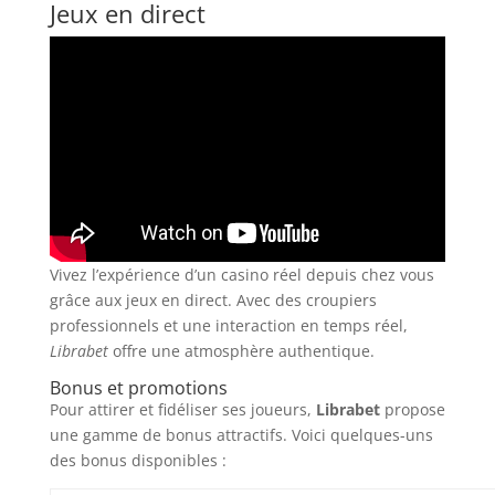
Jeux en direct
Vivez l’expérience d’un casino réel depuis chez vous
grâce aux jeux en direct. Avec des croupiers
professionnels et une interaction en temps réel,
Librabet
offre une atmosphère authentique.
Bonus et promotions
Pour attirer et fidéliser ses joueurs,
Librabet
propose
une gamme de bonus attractifs. Voici quelques-uns
des bonus disponibles :