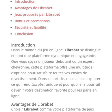
Introduction
Avantages de Librabet
Jeux proposés par Librabet
Bonus et promotions
Sécurité et fiabilité
Conclusion
Introduction
Dans le monde du jeu en ligne,
Librabet
se distingue
en tant que plateforme dynamique et engageante.
Que vous soyez un joueur débutant ou un expert
chevronné, cette plateforme offre une multitude
d’options pour satisfaire toutes vos envies de
divertissement. Dans cet article, nous allons explorer
ce qui rend
Librabet
unique et pourquoi elle pourrait
devenir votre destination favorite pour les paris en
ligne.
Avantages de Librabet
Choisir
Librabet
comme votre plateforme de jeux