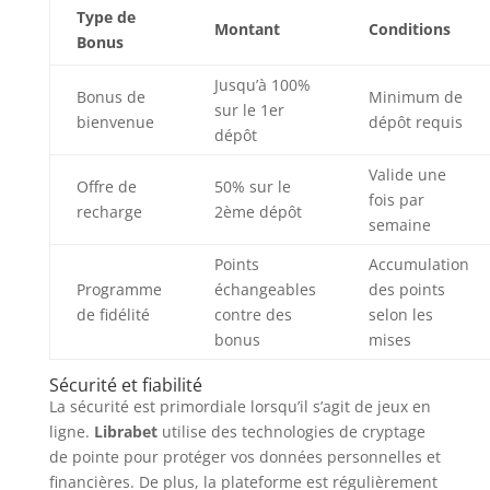
Type de
Montant
Conditions
Bonus
Jusqu’à 100%
Bonus de
Minimum de
sur le 1er
bienvenue
dépôt requis
dépôt
Valide une
Offre de
50% sur le
fois par
recharge
2ème dépôt
semaine
Points
Accumulation
Programme
échangeables
des points
de fidélité
contre des
selon les
bonus
mises
Sécurité et fiabilité
La sécurité est primordiale lorsqu’il s’agit de jeux en
ligne.
Librabet
utilise des technologies de cryptage
de pointe pour protéger vos données personnelles et
financières. De plus, la plateforme est régulièrement