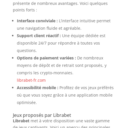
présente de nombreux avantages. Voici quelques
points forts :
Interface conviviale :
L’interface intuitive permet
une navigation fluide et agréable.
Support client réactif :
Une équipe dédiée est
disponible 24/7 pour répondre à toutes vos
questions.
Options de paiement variées :
De nombreux
moyens de dépôt et de retrait sont proposés, y
compris les crypto-monnaies.
librabet-fr.com
Accessibilité mobile :
Profitez de vos jeux préférés
où que vous soyez grâce à une application mobile
optimisée.
Jeux proposés par Librabet
Librabet
met à votre disposition une vaste gamme
de jeux captivants. Voici un aperçu des principales