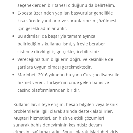
seçeneklerden bir tanesi olduğunu da belirtelim.
E-posta üzerinden yapılan başvurular genellikle
kısa sürede yanıtlanır ve sorunlarınızın çözülmesi
için gerekli adımlar atılır.
Bu adımları da başarıyla tamamlayınca
belirlediğiniz kullanıcı ismi, şifreyle beraber
sisteme direkt giriş gerçekleştirebilirsiniz.
Vereceğiniz tüm bilgilerin doğru ve kesinlikle de
şartlara uygun olması gerekmektedir.
Mariobet, 2016 yılından bu yana Curaçao lisansı ile
hizmet veren, Türkiye’nin önde gelen bahis ve
casino platformlarından biridir.
Kullanıcılar, siteye erişim, hesap bilgileri veya teknik
problemlerle ilgili olarak anında destek alabilirler.
Müşteri hizmetleri, en hızlı ve etkili çözümleri
sunarak bahis deneyiminin kesintisiz devam
etmesini sağlamaktadır. Sonuç olarak, Mariobet giriş