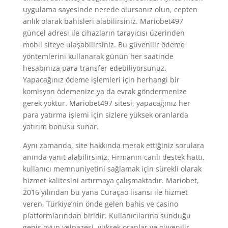
uygulama sayesinde nerede olursanız olun, cepten
anlık olarak bahisleri alabilirsiniz. Mariobet497
güncel adresi ile cihazların tarayıcısı üzerinden
mobil siteye ulaşabilirsiniz. Bu güvenilir ödeme
yöntemlerini kullanarak günün her saatinde
hesabınıza para transfer edebiliyorsunuz.
Yapacağınız ödeme işlemleri için herhangi bir
komisyon ödemenize ya da evrak göndermenize
gerek yoktur. Mariobet497 sitesi, yapacağınız her
para yatırma işlemi için sizlere yüksek oranlarda
yatırım bonusu sunar.
Aynı zamanda, site hakkında merak ettiğiniz sorulara
anında yanıt alabilirsiniz. Firmanın canlı destek hattı,
kullanıcı memnuniyetini sağlamak için sürekli olarak
hizmet kalitesini artırmaya çalışmaktadır. Mariobet,
2016 yılından bu yana Curaçao lisansı ile hizmet
veren, Türkiye’nin önde gelen bahis ve casino
platformlarından biridir. Kullanıcılarına sunduğu
geniş oyun yelpazesi, yüksek oranlar ve güvenilir