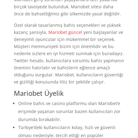
birçok tavsiyede bulunduk. Mariobet sitesi daha
önce de bahsettiğimiz gibi ülkemizde yasal değildir.
Özel olarak tasarlanmış bahis seçenekleri ve yüksek
kazanç şansıyla,
Mariobet güncel
yeni başlayanlar ve
deneyimli oyuncular için mükemmel bir seçenek.
Müşteri memnuniyeti bizim için önemlidir ve bu
nedenle sizlere en iyi hizmeti sunmak için buradayız.
Twitter hesabı, kullanıcılara sorumlu bahis yapmanın
önemini hatırlatır ve bahislerin eğlence amaçlı
olduğunu vurgular. Mariobet, kullanıcıların güvenliği
ve gizliliği konusunda titiz bir şekilde çalışır.
Mariobet Üyelik
Online bahis ve casino platformu olan Mariobet’e
erişimde yaşanan sorunlar bazen kullanıcıları zor
durumda bırakabilir.
Türkiye’deki kullanıcıların kolay, hızlı ve güvenli
olması nedeniyle, tercih ettiği en popüler