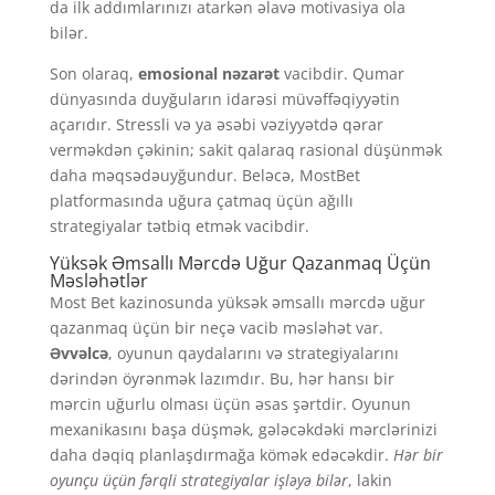
da ilk addımlarınızı atarkən əlavə motivasiya ola
bilər.
Son olaraq,
emosional nəzarət
vacibdir. Qumar
dünyasında duyğuların idarəsi müvəffəqiyyətin
açarıdır. Stressli və ya əsəbi vəziyyətdə qərar
verməkdən çəkinin; sakit qalaraq rasional düşünmək
daha məqsədəuyğundur. Beləcə, MostBet
platformasında uğura çatmaq üçün ağıllı
strategiyalar tətbiq etmək vacibdir.
Yüksək Əmsallı Mərcdə Uğur Qazanmaq Üçün
Məsləhətlər
Most Bet kazinosunda yüksək əmsallı mərcdə uğur
qazanmaq üçün bir neçə vacib məsləhət var.
Əvvəlcə
, oyunun qaydalarını və strategiyalarını
dərindən öyrənmək lazımdır. Bu, hər hansı bir
mərcin uğurlu olması üçün əsas şərtdir. Oyunun
mexanikasını başa düşmək, gələcəkdəki mərclərinizi
daha dəqiq planlaşdırmağa kömək edəcəkdir.
Hər bir
oyunçu üçün fərqli strategiyalar işləyə bilər
, lakin