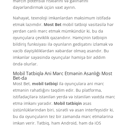
mərcin potensial risklərini və gəlirlərini
dəyərləndirmək üçün vaxt ayırın.
Nəhayət, texnoloji imkanlardan maksimum istifadə
etmək lazımdır.
Most Bet
mobil tətbiqi vasitəsilə hər
yerdən canlı mərc etmək mümkündür ki, bu da
oyunçulara çeviklik qazandırır. Həmçinin tətbiqin
bildiriş funksiyası ilə oyunların gedişatını izləmək və
vacib dəyişikliklərdən xəbərdar olmaq asandır. Bu
imkanlar sayəsində oyunçular həmişə bir addım
öndə olurlar.
Mobil Tətbiqlə Ani Mərc Etmənin Asanlığı Most
Bet-da
Most Bet,
mobil tətbiqi
ilə oyunçulara ani mərc
etmənin rahatlığını təqdim edir. Bu platforma,
istifadəçilərə istənilən yerdə və istənilən vaxtda mərc
etmə imkanı yaradır.
Mobil tətbiqin
əsas
üstünlüklərindən biri, sürətli və asan interfeysidir ki,
bu da oyunçuların tez bir zamanda mərc etmələrinə
imkan verir. Tətbiq, həm Android, həm də iOS