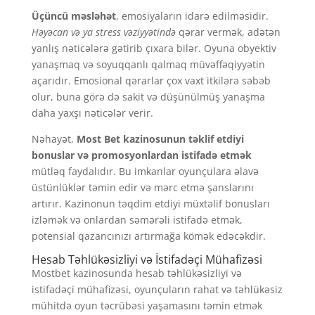
Üçüncü məsləhət
, emosiyaların idarə edilməsidir.
Həyəcan və ya stress vəziyyətində
qərar vermək, adətən
yanlış nəticələrə gətirib çıxara bilər. Oyuna obyektiv
yanaşmaq və soyuqqanlı qalmaq müvəffəqiyyətin
açarıdır. Emosional qərarlar çox vaxt itkilərə səbəb
olur, buna görə də sakit və düşünülmüş yanaşma
daha yaxşı nəticələr verir.
Nəhayət,
Most Bet kazinosunun təklif etdiyi
bonuslar və promosyonlardan istifadə etmək
mütləq faydalıdır. Bu imkanlar oyunçulara əlavə
üstünlüklər təmin edir və mərc etmə şanslarını
artırır. Kazinonun təqdim etdiyi müxtəlif bonusları
izləmək və onlardan səmərəli istifadə etmək,
potensial qazancınızı artırmağa kömək edəcəkdir.
Hesab Təhlükəsizliyi və İstifadəçi Mühafizəsi
Mostbet kazinosunda hesab təhlükəsizliyi və
istifadəçi mühafizəsi, oyunçuların rahat və təhlükəsiz
mühitdə oyun təcrübəsi yaşamasını təmin etmək