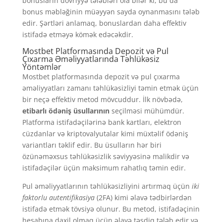
bonusların dövriyyə tələbləri ola bilər ki, bu da
bonus məbləğinin müəyyən sayda oynanmasını tələb
edir. Şərtləri anlamaq, bonuslardan daha effektiv
istifadə etməyə kömək edəcəkdir.
Mostbet Platformasında Depozit və Pul
Çıxarma Əməliyyatlarında Təhlükəsiz
Yöntəmlər
Mostbet platformasında depozit və pul çıxarma
əməliyyatları zamanı təhlükəsizliyi təmin etmək üçün
bir neçə effektiv metod mövcuddur. İlk növbədə,
etibarlı ödəniş üsullarının
seçilməsi mühümdür.
Platforma istifadəçilərinə bank kartları, elektron
cüzdanlar və kriptovalyutalar kimi müxtəlif ödəniş
variantları təklif edir. Bu üsulların hər biri
özünəməxsus təhlükəsizlik səviyyəsinə malikdir və
istifadəçilər üçün maksimum rahatlıq təmin edir.
Pul əməliyyatlarının təhlükəsizliyini artırmaq üçün
iki
faktorlu autentifikasiya
(2FA) kimi əlavə tədbirlərdən
istifadə etmək tövsiyə olunur. Bu metod, istifadəçinin
hesabına daxil olmaq üçün əlavə təsdiq tələb edir və