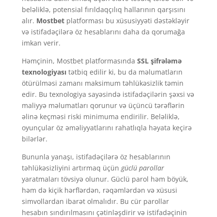
beləliklə, potensial fırıldaqçılıq hallarının qarşısını
alır.
Mostbet
platforması bu xüsusiyyəti dəstəkləyir
və istifadəçilərə öz hesablarını daha da qorumağa
imkan verir.
Həmçinin, Mostbet platformasında
SSL şifrələmə
texnologiyası
tətbiq edilir ki, bu da məlumatların
ötürülməsi zamanı maksimum təhlükəsizlik təmin
edir. Bu texnologiya sayəsində istifadəçilərin şəxsi və
maliyyə məlumatları qorunur və üçüncü tərəflərin
əlinə keçməsi riski minimuma endirilir. Beləliklə,
oyunçular öz əməliyyatlarını rahatlıqla həyata keçirə
bilərlər.
Bununla yanaşı, istifadəçilərə öz hesablarının
təhlükəsizliyini artırmaq üçün
güclü parollar
yaratmaları tövsiyə olunur. Güclü parol həm böyük,
həm də kiçik hərflərdən, rəqəmlərdən və xüsusi
simvollardan ibarət olmalıdır. Bu cür parollar
hesabın sındırılmasını çətinləşdirir və istifadəçinin