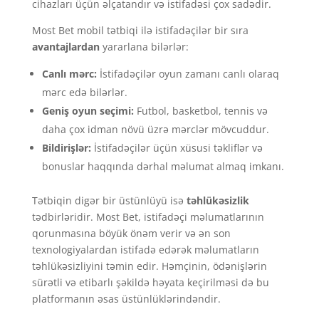
cihazları üçün əlçatandır və istifadəsi çox sadədir.
Most Bet mobil tətbiqi ilə istifadəçilər bir sıra
avantajlardan
yararlana bilərlər:
Canlı mərc:
İstifadəçilər oyun zamanı canlı olaraq
mərc edə bilərlər.
Geniş oyun seçimi:
Futbol, basketbol, tennis və
daha çox idman növü üzrə mərclər mövcuddur.
Bildirişlər:
İstifadəçilər üçün xüsusi təkliflər və
bonuslar haqqında dərhal məlumat almaq imkanı.
Tətbiqin digər bir üstünlüyü isə
təhlükəsizlik
tədbirləridir. Most Bet, istifadəçi məlumatlarının
qorunmasına böyük önəm verir və ən son
texnologiyalardan istifadə edərək məlumatların
təhlükəsizliyini təmin edir. Həmçinin, ödənişlərin
sürətli və etibarlı şəkildə həyata keçirilməsi də bu
platformanın əsas üstünlüklərindəndir.