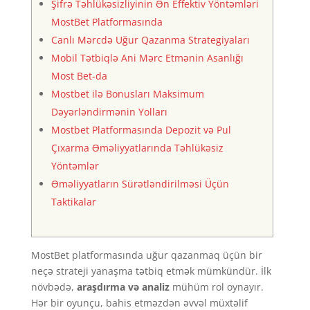
Şifrə Təhlükəsizliyinin Ən Effektiv Yöntəmləri
MostBet Platformasında
Canlı Mərcdə Uğur Qazanma Strategiyaları
Mobil Tətbiqlə Ani Mərc Etmənin Asanlığı
Most Bet-da
Mostbet ilə Bonusları Maksimum
Dəyərləndirmənin Yolları
Mostbet Platformasında Depozit və Pul
Çıxarma Əməliyyatlarında Təhlükəsiz
Yöntəmlər
Əməliyyatların Sürətləndirilməsi Üçün
Taktikalar
MostBet platformasında uğur qazanmaq üçün bir
neçə strateji yanaşma tətbiq etmək mümkündür. İlk
növbədə,
araşdırma və analiz
mühüm rol oynayır.
Hər bir oyunçu, bahis etməzdən əvvəl müxtəlif