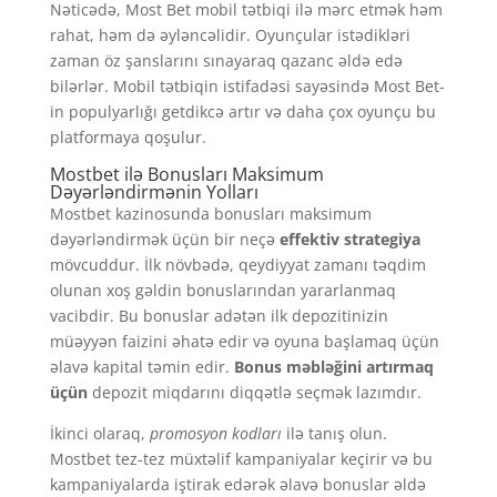
Nəticədə, Most Bet mobil tətbiqi ilə mərc etmək həm
rahat, həm də əyləncəlidir. Oyunçular istədikləri
zaman öz şanslarını sınayaraq qazanc əldə edə
bilərlər. Mobil tətbiqin istifadəsi sayəsində Most Bet-
in populyarlığı getdikcə artır və daha çox oyunçu bu
platformaya qoşulur.
Mostbet ilə Bonusları Maksimum
Dəyərləndirmənin Yolları
Mostbet kazinosunda bonusları maksimum
dəyərləndirmək üçün bir neçə
effektiv strategiya
mövcuddur. İlk növbədə, qeydiyyat zamanı təqdim
olunan xoş gəldin bonuslarından yararlanmaq
vacibdir. Bu bonuslar adətən ilk depozitinizin
müəyyən faizini əhatə edir və oyuna başlamaq üçün
əlavə kapital təmin edir.
Bonus məbləğini artırmaq
üçün
depozit miqdarını diqqətlə seçmək lazımdır.
İkinci olaraq,
promosyon kodları
ilə tanış olun.
Mostbet tez-tez müxtəlif kampaniyalar keçirir və bu
kampaniyalarda iştirak edərək əlavə bonuslar əldə