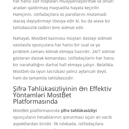
hər hansı zəif nöqtələri müəyyənləşdirmək və onları
aradan qaldırmaq məqsədilə həyata keçirilir.
Həmçinin, istifadəçilərə öz parollarını mütəmadi
olaraq dəyişdirməyi tövsiyə edir ki, bu da əlavə bir
təhlükəsizlik tədbiri kimi xidmət edir.
Nəhayət, Mostbet kazinosu müştəri dəstəyi xidməti
vasitəsilə oyunçulara hər hansı bir sual və ya
problem zamanı kömək etməyə hazırdır. 24/7 xidmət
göstərən dəstək komandası, istifadəçilərin hər hansı
bir narahatlığını dərhal həll etməyə çalışır. Beləliklə,
Mostbet-də oyun təcrübəsi yalnız əyləncəli deyil,
həm də tamamilə təhlükəsizdir.
Şifrə Təhlükəsizliyinin Ən Effektiv
Yöntəmləri MostBet
Platformasında
MostBet platformasında
şifrə təhlükəsizliyi
oyunçuların hesablarının qorunması üçün ən vacib
aspektlərdən biridir. İlk növbədə, istifadəçilərə