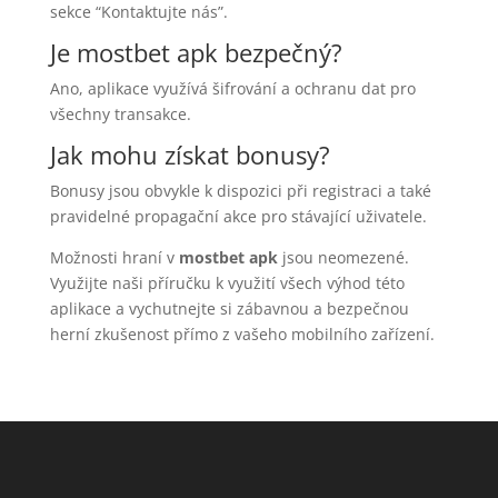
sekce “Kontaktujte nás”.
Je mostbet apk bezpečný?
Ano, aplikace využívá šifrování a ochranu dat pro
všechny transakce.
Jak mohu získat bonusy?
Bonusy jsou obvykle k dispozici při registraci a také
pravidelné propagační akce pro stávající uživatele.
Možnosti hraní v
mostbet apk
jsou neomezené.
Využijte naši příručku k využití všech výhod této
aplikace a vychutnejte si zábavnou a bezpečnou
herní zkušenost přímo z vašeho mobilního zařízení.