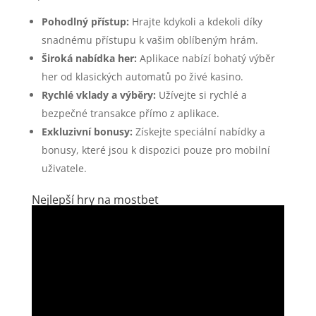
Pohodlný přístup:
Hrajte kdykoli a kdekoli díky
snadnému přístupu k vašim oblíbeným hrám.
Široká nabídka her:
Aplikace nabízí bohatý výběr
her od klasických automatů po živé kasino.
Rychlé vklady a výběry:
Užívejte si rychlé a
bezpečné transakce přímo z aplikace.
Exkluzivní bonusy:
Získejte speciální nabídky a
bonusy, které jsou k dispozici pouze pro mobilní
uživatele.
Nejlepší hry na mostbet