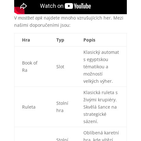
V
mostbet apk
najdete mnoho vzrušujících her. Mezi
našimi doporučeními jsou:
Hra
Typ
Popis
Klasický automat
s egyptskou
Book of
Slot
tématikou a
Ra
možností
velkých výher.
Klasická ruleta s
živými krupiéry.
Stolní
Ruleta
Skvělá šance na
hra
strategické
sázení.
Oblíbená karetní
Stolní
hra, kde vítězí