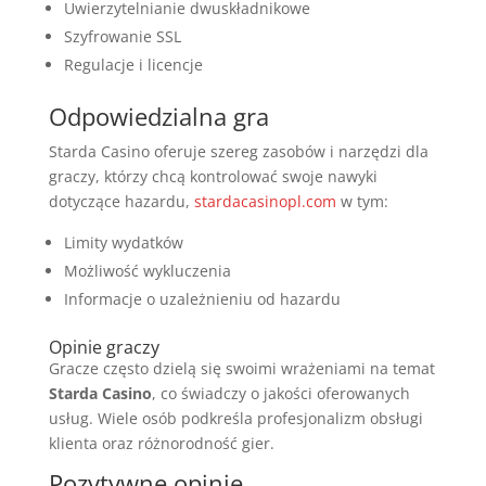
Uwierzytelnianie dwuskładnikowe
Szyfrowanie SSL
Regulacje i licencje
Odpowiedzialna gra
Starda Casino oferuje szereg zasobów i narzędzi dla
graczy, którzy chcą kontrolować swoje nawyki
dotyczące hazardu,
stardacasinopl.com
w tym:
Limity wydatków
Możliwość wykluczenia
Informacje o uzależnieniu od hazardu
Opinie graczy
Gracze często dzielą się swoimi wrażeniami na temat
Starda Casino
, co świadczy o jakości oferowanych
usług. Wiele osób podkreśla profesjonalizm obsługi
klienta oraz różnorodność gier.
Pozytywne opinie