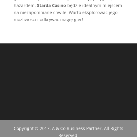
hazardem,
Starda Casino
będzie idealnym miejscem
na niezapomniane chwile. Warto eksplorować jego
możliwości i odkrywać magię gier!
Copyright © 2017. A & Co Business Partner, All Rights
Reserved.