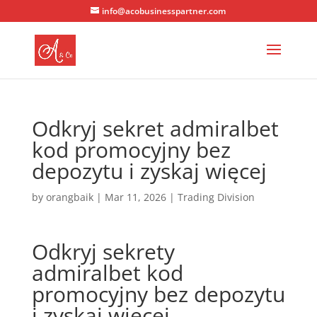
info@acobusinesspartner.com
Odkryj sekret admiralbet
kod promocyjny bez
depozytu i zyskaj więcej
by
orangbaik
|
Mar 11, 2026
|
Trading Division
Odkryj sekrety
admiralbet kod
promocyjny bez depozytu
i zyskaj więcej