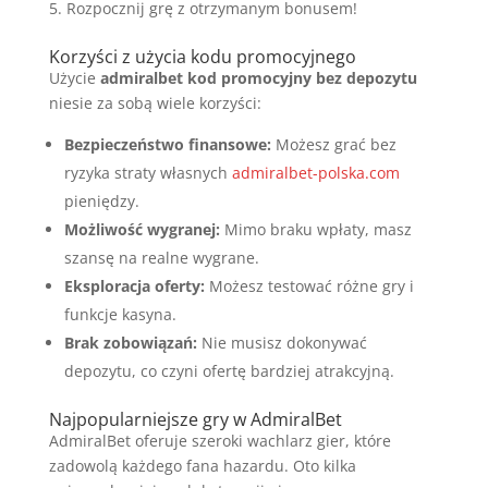
Rozpocznij grę z otrzymanym bonusem!
Korzyści z użycia kodu promocyjnego
Użycie
admiralbet kod promocyjny bez depozytu
niesie za sobą wiele korzyści:
Bezpieczeństwo finansowe:
Możesz grać bez
ryzyka straty własnych
admiralbet-polska.com
pieniędzy.
Możliwość wygranej:
Mimo braku wpłaty, masz
szansę na realne wygrane.
Eksploracja oferty:
Możesz testować różne gry i
funkcje kasyna.
Brak zobowiązań:
Nie musisz dokonywać
depozytu, co czyni ofertę bardziej atrakcyjną.
Najpopularniejsze gry w AdmiralBet
AdmiralBet oferuje szeroki wachlarz gier, które
zadowolą każdego fana hazardu. Oto kilka