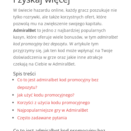
W świecie hazardu online, każdy gracz poszukuje nie
tylko rozrywki, ale także korzystnych ofert, które
pozwolą mu na zwiększenie swojego kapitału.
AdmiralBet
to jedno z najbardziej popularnych
kasyn, które oferuje wiele bonusów, w tym
admiralbet
kod promocyjny bez depozytu
. W artykule tym
przyjrzymy się, jak ten kod może wpłynąć na Twoje
doświadczenia w grze oraz jakie inne atrakcje
czekają na Ciebie w AdmiralBet.
Spis treści
Co to jest admiralbet kod promocyjny bez
depozytu?
Jak użyć kodu promocyjnego?
Korzyści z użycia kodu promocyjnego
Najpopularniejsze gry w AdmiralBet
Często zadawane pytania
Co to jest admiralbet kod promocyjny bez