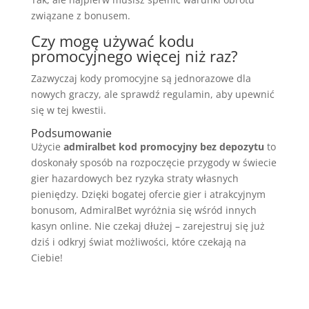
związane z bonusem.
Czy mogę używać kodu
promocyjnego więcej niż raz?
Zazwyczaj kody promocyjne są jednorazowe dla
nowych graczy, ale sprawdź regulamin, aby upewnić
się w tej kwestii.
Podsumowanie
Użycie
admiralbet kod promocyjny bez depozytu
to
doskonały sposób na rozpoczęcie przygody w świecie
gier hazardowych bez ryzyka straty własnych
pieniędzy. Dzięki bogatej ofercie gier i atrakcyjnym
bonusom, AdmiralBet wyróżnia się wśród innych
kasyn online. Nie czekaj dłużej – zarejestruj się już
dziś i odkryj świat możliwości, które czekają na
Ciebie!