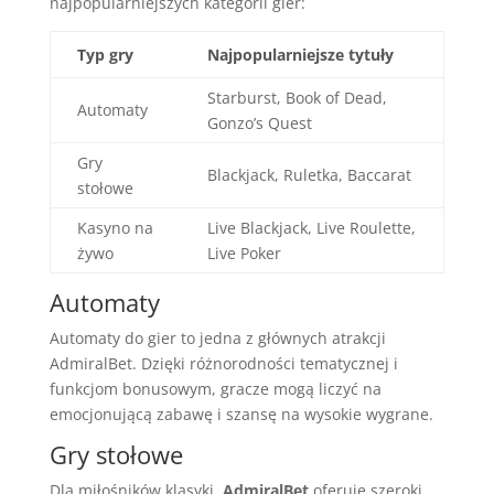
najpopularniejszych kategorii gier:
Typ gry
Najpopularniejsze tytuły
Starburst, Book of Dead,
Automaty
Gonzo’s Quest
Gry
Blackjack, Ruletka, Baccarat
stołowe
Kasyno na
Live Blackjack, Live Roulette,
żywo
Live Poker
Automaty
Automaty do gier to jedna z głównych atrakcji
AdmiralBet. Dzięki różnorodności tematycznej i
funkcjom bonusowym, gracze mogą liczyć na
emocjonującą zabawę i szansę na wysokie wygrane.
Gry stołowe
Dla miłośników klasyki,
AdmiralBet
oferuje szeroki