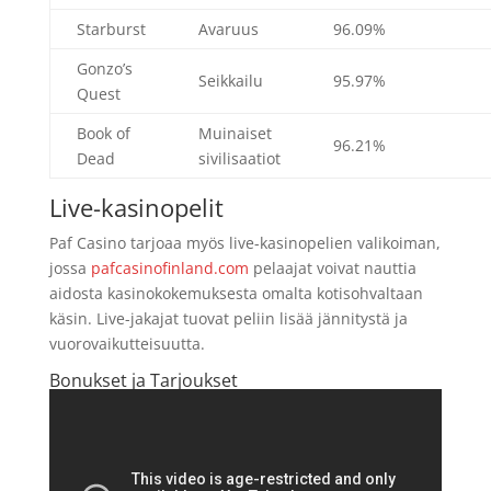
Starburst
Avaruus
96.09%
Gonzo’s
Seikkailu
95.97%
Quest
Book of
Muinaiset
96.21%
Dead
sivilisaatiot
Live-kasinopelit
Paf Casino tarjoaa myös live-kasinopelien valikoiman,
jossa
pafcasinofinland.com
pelaajat voivat nauttia
aidosta kasinokokemuksesta omalta kotisohvaltaan
käsin. Live-jakajat tuovat peliin lisää jännitystä ja
vuorovaikutteisuutta.
Bonukset ja Tarjoukset