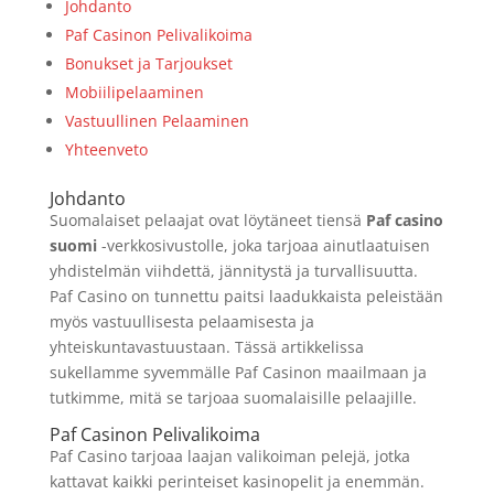
Johdanto
Paf Casinon Pelivalikoima
Bonukset ja Tarjoukset
Mobiilipelaaminen
Vastuullinen Pelaaminen
Yhteenveto
Johdanto
Suomalaiset pelaajat ovat löytäneet tiensä
Paf casino
suomi
-verkkosivustolle, joka tarjoaa ainutlaatuisen
yhdistelmän viihdettä, jännitystä ja turvallisuutta.
Paf Casino on tunnettu paitsi laadukkaista peleistään
myös vastuullisesta pelaamisesta ja
yhteiskuntavastuustaan. Tässä artikkelissa
sukellamme syvemmälle Paf Casinon maailmaan ja
tutkimme, mitä se tarjoaa suomalaisille pelaajille.
Paf Casinon Pelivalikoima
Paf Casino tarjoaa laajan valikoiman pelejä, jotka
kattavat kaikki perinteiset kasinopelit ja enemmän.