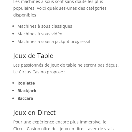
Les machines à sous sont sans doute les plus
populaires. Voici quelques-unes des catégories
disponibles :
Machines à sous classiques
Machines à sous vidéo
Machines à sous à jackpot progressif
Jeux de Table
Les passionnés de jeux de table ne seront pas déçus.
Le Circus Casino propose :
Roulette
Blackjack
Baccara
Jeux en Direct
Pour une expérience encore plus immersive, le
Circus Casino offre des jeux en direct avec de vrais