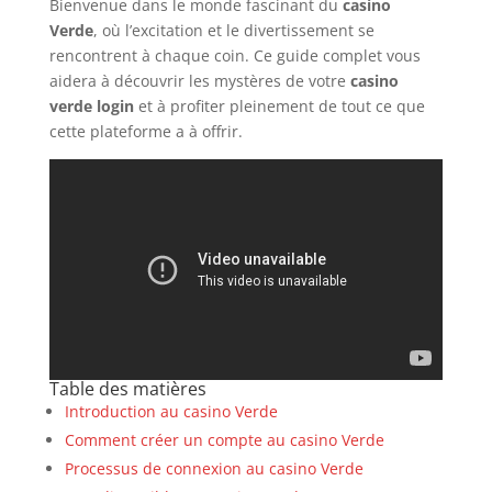
Bienvenue dans le monde fascinant du
casino
Verde
, où l’excitation et le divertissement se
rencontrent à chaque coin. Ce guide complet vous
aidera à découvrir les mystères de votre
casino
verde login
et à profiter pleinement de tout ce que
cette plateforme a à offrir.
Table des matières
Introduction au casino Verde
Comment créer un compte au casino Verde
Processus de connexion au casino Verde