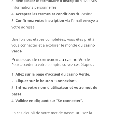
Remplissez le formulaire d’inscription
avec vos
informations personnelles.
Acceptez les termes et conditions
du casino.
Confirmez votre inscription
via l’email envoyé à
votre adresse.
Une fois ces étapes complétées, vous êtes prêt à
vous connecter et à explorer le monde du
casino
Verde
.
Processus de connexion au casino Verde
Pour accéder à votre compte, suivez ces étapes :
Allez sur la page d’accueil du casino Verde.
Cliquez sur le bouton “Connexion”.
Entrez votre nom d’utilisateur et votre mot de
passe.
Validez en cliquant sur “Se connecter”.
En cas d’oubli de votre mot de passe, utilisez la