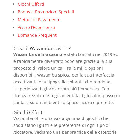
Giochi Offerti
Bonus e Promozioni Speciali
Metodi di Pagamento
Vivere l’Esperienza
Domande Frequenti
Cosa è Wazamba Casino?
Wazamba online casino
è stato lanciato nel 2019 ed
è rapidamente diventato popolare grazie alla sua
proposta di valore unica. Tra le mille opzioni
disponibili, Wazamba spicca per la sua interfaccia
accattivante e la tipografia colorata che rendono
l’esperienza di gioco ancora più immersiva. Con
licenza regolare e regolamentata, i giocatori possono
contare su un ambiente di gioco sicuro e protetto.
Giochi Offerti
Wazamba offre una vasta gamma di giochi, che
soddisfano i gusti e le preferenze di ogni tipo di
giocatore. Vediamo una panoramica delle categorie