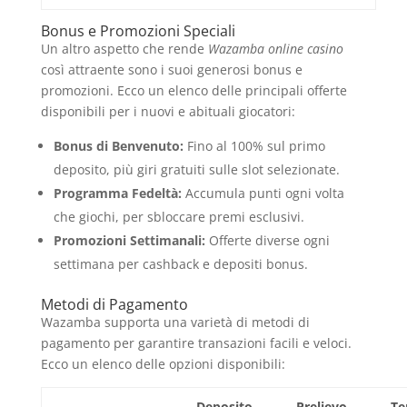
Bonus e Promozioni Speciali
Un altro aspetto che rende
Wazamba online casino
così attraente sono i suoi generosi bonus e
promozioni. Ecco un elenco delle principali offerte
disponibili per i nuovi e abituali giocatori:
Bonus di Benvenuto:
Fino al 100% sul primo
deposito, più giri gratuiti sulle slot selezionate.
Programma Fedeltà:
Accumula punti ogni volta
che giochi, per sbloccare premi esclusivi.
Promozioni Settimanali:
Offerte diverse ogni
settimana per cashback e depositi bonus.
Metodi di Pagamento
Wazamba supporta una varietà di metodi di
pagamento per garantire transazioni facili e veloci.
Ecco un elenco delle opzioni disponibili:
Deposito
Prelievo
Te