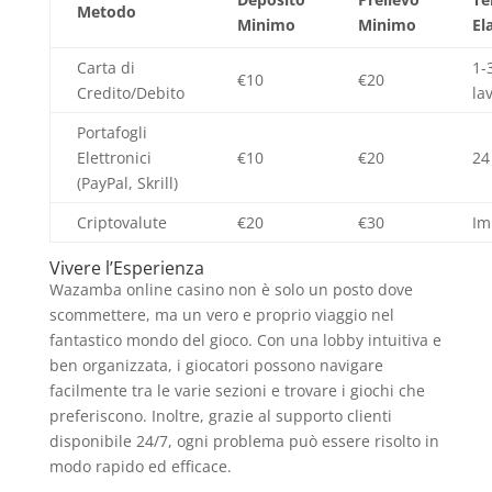
Metodo
Minimo
Minimo
El
Carta di
1-
€10
€20
Credito/Debito
la
Portafogli
Elettronici
€10
€20
24
(PayPal, Skrill)
Criptovalute
€20
€30
Im
Vivere l’Esperienza
Wazamba online casino non è solo un posto dove
scommettere, ma un vero e proprio viaggio nel
fantastico mondo del gioco. Con una lobby intuitiva e
ben organizzata, i giocatori possono navigare
facilmente tra le varie sezioni e trovare i giochi che
preferiscono. Inoltre, grazie al supporto clienti
disponibile 24/7, ogni problema può essere risolto in
modo rapido ed efficace.