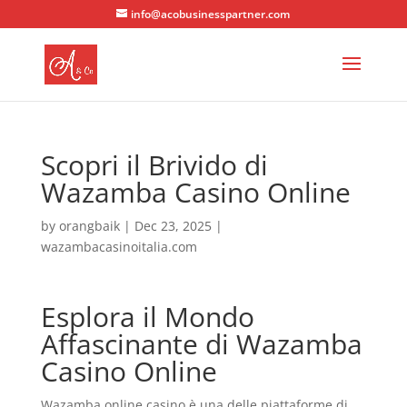
info@acobusinesspartner.com
Scopri il Brivido di
Wazamba Casino Online
by
orangbaik
|
Dec 23, 2025
|
wazambacasinoitalia.com
Esplora il Mondo
Affascinante di Wazamba
Casino Online
Wazamba online casino è una delle piattaforme di