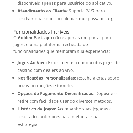
disponíveis apenas para usuários do aplicativo.
Atendimento ao Cliente:
Suporte 24/7 para
resolver quaisquer problemas que possam surgir.
Funcionalidades Incríveis
O
Golden Park app
não é apenas um portal para
jogos; é uma plataforma recheada de
funcionalidades que melhoram sua experiência:
Jogos Ao Vivo:
Experimente a emoção dos jogos de
cassino com dealers ao vivo.
Notificações Personalizadas:
Receba alertas sobre
novas promoções e torneios.
Opções de Pagamento Diversificadas:
Deposite e
retire com facilidade usando diversos métodos.
Histórico de Jogos:
Acompanhe suas jogadas e
resultados anteriores para melhorar sua
estratégia.