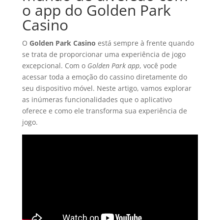
o app do Golden Park
Casino
O
Golden Park Casino
está sempre à frente quando
se trata de proporcionar uma experiência de jogo
excepcional. Com o
Golden Park app
, você pode
acessar toda a emoção do cassino diretamente do
seu dispositivo móvel. Neste artigo, vamos explorar
as inúmeras funcionalidades que o aplicativo
oferece e como ele transforma sua experiência de
jogo.