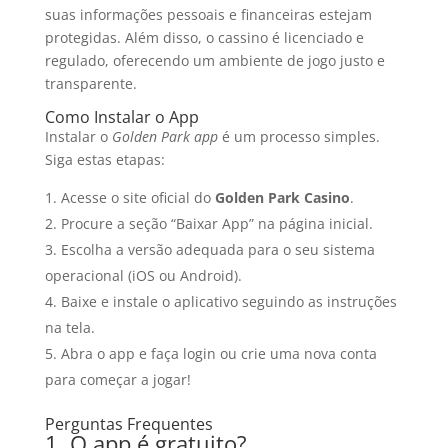
suas informações pessoais e financeiras estejam
protegidas. Além disso, o cassino é licenciado e
regulado, oferecendo um ambiente de jogo justo e
transparente.
Como Instalar o App
Instalar o
Golden Park app
é um processo simples.
Siga estas etapas:
Acesse o site oficial do
Golden Park Casino
.
Procure a seção “Baixar App” na página inicial.
Escolha a versão adequada para o seu sistema
operacional (iOS ou Android).
Baixe e instale o aplicativo seguindo as instruções
na tela.
Abra o app e faça login ou crie uma nova conta
para começar a jogar!
Perguntas Frequentes
1. O app é gratuito?