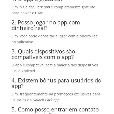
Sim, o
Golden Park app
é completamente gratuito
para baixar e usar.
2. Posso jogar no app com
dinheiro real?
Sim, você pode depositar e jogar com dinheiro real
no aplicativo.
3. Quais dispositivos são
compatíveis com o app?
O app é compatível com a maioria dos dispositivos
iOS e Android.
4. Existem bônus para usuários do
app?
Sim, frequentemente há promoções exclusivas para
usuários do
Golden Park app
.
5. Como posso entrar em contato