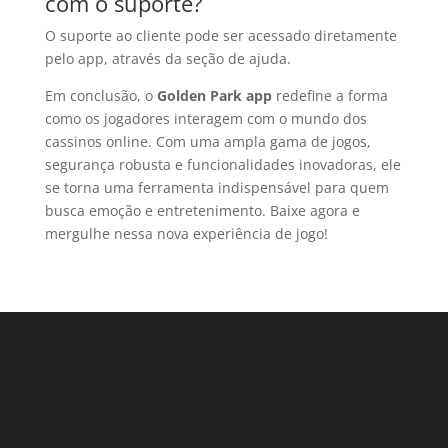
com o suporte?
O suporte ao cliente pode ser acessado diretamente
pelo app, através da seção de ajuda.
Em conclusão, o
Golden Park app
redefine a forma
como os jogadores interagem com o mundo dos
cassinos online. Com uma ampla gama de jogos,
segurança robusta e funcionalidades inovadoras, ele
se torna uma ferramenta indispensável para quem
busca emoção e entretenimento. Baixe agora e
mergulhe nessa nova experiência de jogo!