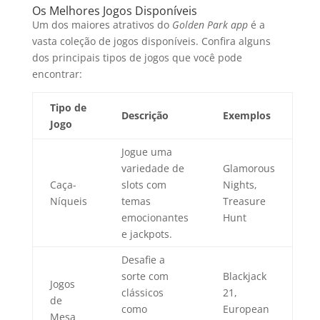
Os Melhores Jogos Disponíveis
Um dos maiores atrativos do
Golden Park app
é a
vasta coleção de jogos disponíveis. Confira alguns
dos principais tipos de jogos que você pode
encontrar:
Tipo de
Descrição
Exemplos
Jogo
Jogue uma
variedade de
Glamorous
Caça-
slots com
Nights,
Níqueis
temas
Treasure
emocionantes
Hunt
e jackpots.
Desafie a
sorte com
Blackjack
Jogos
clássicos
21,
de
como
European
Mesa