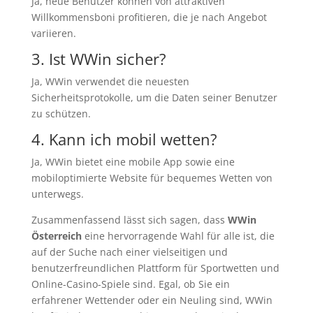
Ja, neue Benutzer können von attraktiven
Willkommensboni profitieren, die je nach Angebot
variieren.
3. Ist WWin sicher?
Ja, WWin verwendet die neuesten
Sicherheitsprotokolle, um die Daten seiner Benutzer
zu schützen.
4. Kann ich mobil wetten?
Ja, WWin bietet eine mobile App sowie eine
mobiloptimierte Website für bequemes Wetten von
unterwegs.
Zusammenfassend lässt sich sagen, dass
WWin
Österreich
eine hervorragende Wahl für alle ist, die
auf der Suche nach einer vielseitigen und
benutzerfreundlichen Plattform für Sportwetten und
Online-Casino-Spiele sind. Egal, ob Sie ein
erfahrener Wettender oder ein Neuling sind, WWin