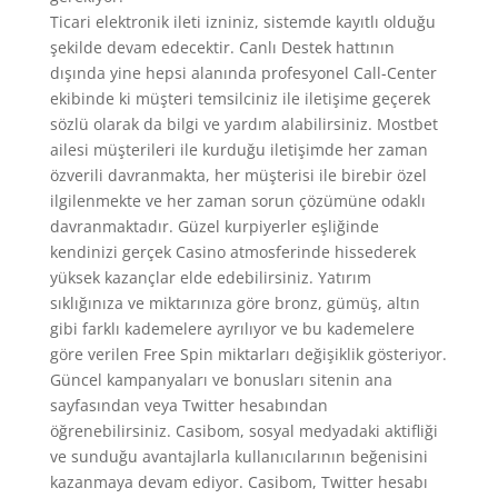
Ticari elektronik ileti izniniz, sistemde kayıtlı olduğu
şekilde devam edecektir. Canlı Destek hattının
dışında yine hepsi alanında profesyonel Call-Center
ekibinde ki müşteri temsilciniz ile iletişime geçerek
sözlü olarak da bilgi ve yardım alabilirsiniz. Mostbet
ailesi müşterileri ile kurduğu iletişimde her zaman
özverili davranmakta, her müşterisi ile birebir özel
ilgilenmekte ve her zaman sorun çözümüne odaklı
davranmaktadır. Güzel kurpiyerler eşliğinde
kendinizi gerçek Casino atmosferinde hissederek
yüksek kazançlar elde edebilirsiniz. Yatırım
sıklığınıza ve miktarınıza göre bronz, gümüş, altın
gibi farklı kademelere ayrılıyor ve bu kademelere
göre verilen Free Spin miktarları değişiklik gösteriyor.
Güncel kampanyaları ve bonusları sitenin ana
sayfasından veya Twitter hesabından
öğrenebilirsiniz. Casibom, sosyal medyadaki aktifliği
ve sunduğu avantajlarla kullanıcılarının beğenisini
kazanmaya devam ediyor. Casibom, Twitter hesabı