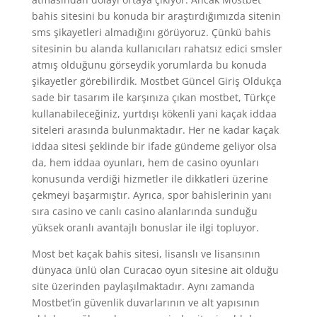
bahis sitesini bu konuda bir araştırdığımızda sitenin
sms şikayetleri almadığını görüyoruz. Çünkü bahis
sitesinin bu alanda kullanıcıları rahatsız edici smsler
atmış olduğunu görseydik yorumlarda bu konuda
şikayetler görebilirdik. Mostbet Güncel Giriş Oldukça
sade bir tasarım ile karşınıza çıkan mostbet, Türkçe
kullanabileceğiniz, yurtdışı kökenli yani kaçak iddaa
siteleri arasında bulunmaktadır. Her ne kadar kaçak
iddaa sitesi şeklinde bir ifade gündeme geliyor olsa
da, hem iddaa oyunları, hem de casino oyunları
konusunda verdiği hizmetler ile dikkatleri üzerine
çekmeyi başarmıştır. Ayrıca, spor bahislerinin yanı
sıra casino ve canlı casino alanlarında sunduğu
yüksek oranlı avantajlı bonuslar ile ilgi topluyor.
Most bet kaçak bahis sitesi, lisanslı ve lisansının
dünyaca ünlü olan Curacao oyun sitesine ait olduğu
site üzerinden paylaşılmaktadır. Aynı zamanda
Mostbet’in güvenlik duvarlarının ve alt yapısının