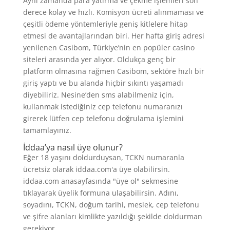
Aynı zamanda para yatırma ve çekme işlemleri son
derece kolay ve hızlı. Komisyon ücreti alınmaması ve
çeşitli ödeme yöntemleriyle geniş kitlelere hitap
etmesi de avantajlarından biri. Her hafta giriş adresi
yenilenen Casibom, Türkiye’nin en popüler casino
siteleri arasında yer alıyor. Oldukça genç bir
platform olmasına rağmen Casibom, sektöre hızlı bir
giriş yaptı ve bu alanda hiçbir sıkıntı yaşamadı
diyebiliriz. Nesine’den sms alabilmeniz için,
kullanmak istediğiniz cep telefonu numaranızı
girerek lütfen cep telefonu doğrulama işlemini
tamamlayınız.
İddaa’ya nasıl üye olunur?
Eğer 18 yaşını doldurduysan, TCKN numaranla
ücretsiz olarak iddaa.com'a üye olabilirsin.
iddaa.com anasayfasında "üye ol" sekmesine
tıklayarak üyelik formuna ulaşabilirsin. Adını,
soyadını, TCKN, doğum tarihi, meslek, cep telefonu
ve şifre alanları kimlikte yazıldığı şekilde doldurman
gerekiyor.