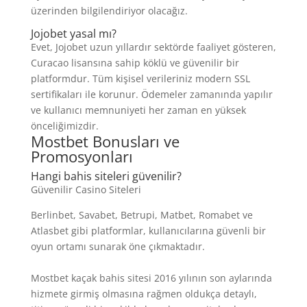
üzerinden bilgilendiriyor olacağız.
Jojobet yasal mı?
Evet, Jojobet uzun yıllardır sektörde faaliyet gösteren,
Curacao lisansına sahip köklü ve güvenilir bir
platformdur. Tüm kişisel verileriniz modern SSL
sertifikaları ile korunur. Ödemeler zamanında yapılır
ve kullanıcı memnuniyeti her zaman en yüksek
önceliğimizdir.
Mostbet Bonusları ve
Promosyonları
Hangi bahis siteleri güvenilir?
Güvenilir Casino Siteleri
Berlinbet, Savabet, Betrupi, Matbet, Romabet ve
Atlasbet gibi platformlar, kullanıcılarına güvenli bir
oyun ortamı sunarak öne çıkmaktadır.
Mostbet kaçak bahis sitesi 2016 yılının son aylarında
hizmete girmiş olmasına rağmen oldukça detaylı,