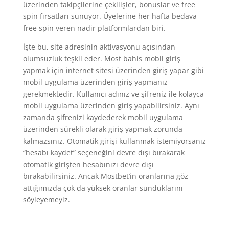
üzerinden takipçilerine çekilişler, bonuslar ve free
spin fırsatları sunuyor. Üyelerine her hafta bedava
free spin veren nadir platformlardan biri.
İşte bu, site adresinin aktivasyonu açısından
olumsuzluk teşkil eder. Most bahis mobil giriş
yapmak için internet sitesi üzerinden giriş yapar gibi
mobil uygulama üzerinden giriş yapmanız
gerekmektedir. Kullanıcı adınız ve şifreniz ile kolayca
mobil uygulama üzerinden giriş yapabilirsiniz. Aynı
zamanda şifrenizi kaydederek mobil uygulama
üzerinden sürekli olarak giriş yapmak zorunda
kalmazsınız. Otomatik girişi kullanmak istemiyorsanız
“hesabı kaydet” seçeneğini devre dışı bırakarak
otomatik girişten hesabınızı devre dışı
bırakabilirsiniz. Ancak Mostbet’in oranlarına göz
attığımızda çok da yüksek oranlar sunduklarını
söyleyemeyiz.