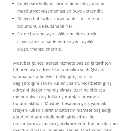
Çünkü site kullanıcılarının finansal açıdan bir
mağduriyet yaşamaması en büyük etkendir.
Dileyen bahisçiler kaçak bahis sitesinin bu
bölümünü de kullanabilirler.
Siz de buranın ayrıcalıklarını elde etmek
istiyorsanız, o halde hemen yeni üyelik
oluşturmanızı öneririz.
Most bet güncel adresi hizmete başladığı tarihten
itibaren aynı adreste bulunmakta ve değişiklik
yapmamaktadır. Mostbet’in giriş adresini
değiştirdiğini sanan kullanıcıların, Mostbet’in giriş
adresini değiştirmemiş olması üzerine oldukça
memnuniyet duydukları yorumları arasında
bulunmaktadır. Mostbet hesabına giriş yapmak
isteyen kullanıcıların Mostbet’in hizmete başladığı
günden itibaren kullandığı giriş adresi ile
oturumlarını açmaları gerekmektedir. Kullanıcılarının
mağdur olmasını önlemek isteyen Mostbahis, giriş