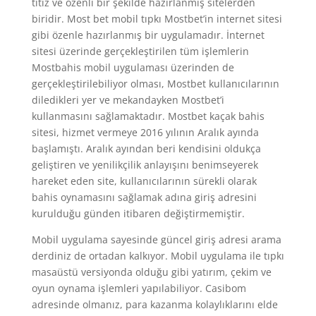
titiz ve özenli bir şekilde hazırlanmış sitelerden
biridir. Most bet mobil tıpkı Mostbet’in internet sitesi
gibi özenle hazırlanmış bir uygulamadır. İnternet
sitesi üzerinde gerçekleştirilen tüm işlemlerin
Mostbahis mobil uygulaması üzerinden de
gerçekleştirilebiliyor olması, Mostbet kullanıcılarının
diledikleri yer ve mekandayken Mostbet’i
kullanmasını sağlamaktadır. Mostbet kaçak bahis
sitesi, hizmet vermeye 2016 yılının Aralık ayında
başlamıştı. Aralık ayından beri kendisini oldukça
geliştiren ve yenilikçilik anlayışını benimseyerek
hareket eden site, kullanıcılarının sürekli olarak
bahis oynamasını sağlamak adına giriş adresini
kurulduğu günden itibaren değiştirmemiştir.
Mobil uygulama sayesinde güncel giriş adresi arama
derdiniz de ortadan kalkıyor. Mobil uygulama ile tıpkı
masaüstü versiyonda olduğu gibi yatırım, çekim ve
oyun oynama işlemleri yapılabiliyor. Casibom
adresinde olmanız, para kazanma kolaylıklarını elde