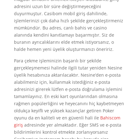
adresini uzun bir süre değiştirmeyeceğini
duyurmuştur. Casibom mobil giriş dahilinde,
işlemlerinizi çok daha hızlı şekilde gerçekleştirmeniz
mümkündür. Bu adres, canlı bahis ve casino
alanında kendini kanıtlamayı başarmıştır. Siz de
buranın ayrıcalıklarını elde etmek istiyorsanız, o
halde hemen yeni üyelik oluşturmanızı öneririz.
Para çekme işleminizin başarılı bir şekilde
gerçekleşmemesi halinde ilgili tutar yeniden Nesine
üyelik hesabınıza aktarılacaktır. Nesine’den e-posta
alabilmeniz için, kullanmak istediğiniz e-posta
adresinizi girerek lütfen e-posta doğrulama işlemini
tamamlayınız. En eski kart oyunlarından olmasına
rağmen popülerliğini ve heyecanını hiç kaybetmeyen
oldukça keyifli ve yüksek kazançlar getiren Poker
oyunu da en kaliteli ve en güvenli hali ile
Bahiscom
giriş
adresinde yer almaktadır. Eğer SMS ve e-posta
bildirimlerini kontrol etmekte zorlanıyorsanız