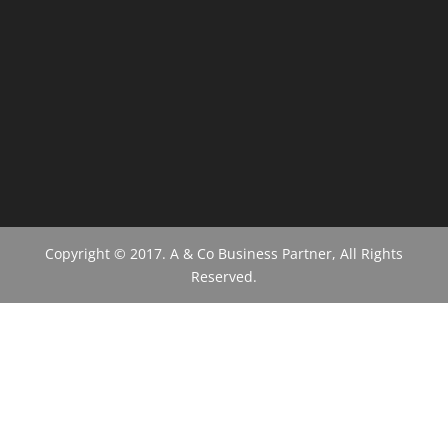
Copyright © 2017. A & Co Business Partner, All Rights
Reserved.