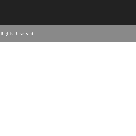
 Rights Reserved.