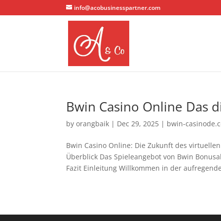
info@acobusinesspartner.com
Bwin Casino Online Das di
by
orangbaik
|
Dec 29, 2025
|
bwin-casinode.
Bwin Casino Online: Die Zukunft des virtuellen
Überblick Das Spieleangebot von Bwin Bonus
Fazit Einleitung Willkommen in der aufregende