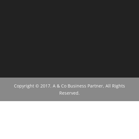
Copyright © 2017. A & Co Business Partner, All Rights
Reserved.