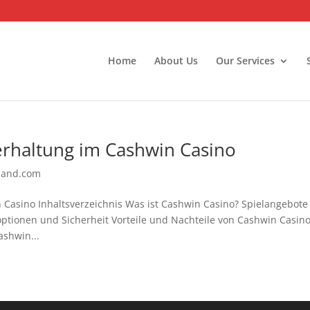
Home
About Us
Our Services
rhaltung im Cashwin Casino
land.com
Casino Inhaltsverzeichnis Was ist Cashwin Casino? Spielangebote
ptionen und Sicherheit Vorteile und Nachteile von Cashwin Casin
ashwin...