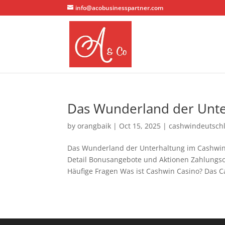
info@acobusinesspartner.com
Das Wunderland der Unte
by
orangbaik
|
Oct 15, 2025
|
cashwindeutsch
Das Wunderland der Unterhaltung im Cashwin 
Detail Bonusangebote und Aktionen Zahlungso
Häufige Fragen Was ist Cashwin Casino? Das C