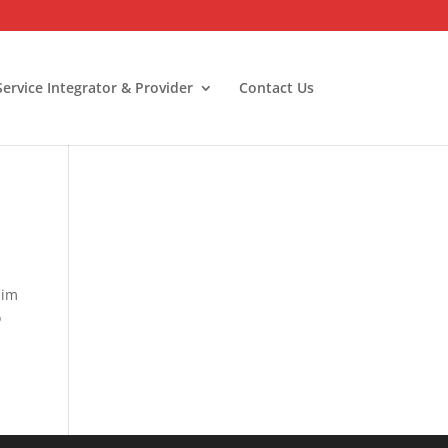
Service Integrator & Provider
Contact Us
 im
o