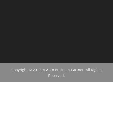
Copyright © 2017. A & Co Business Partner, All Rights
Reserved.