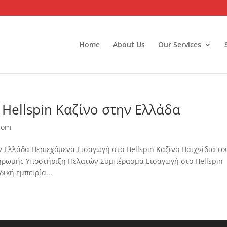
Home
About Us
Our Services
Hellspin Καζίνο στην Ελλάδα
.com
ν Ελλάδα Περιεχόμενα Εισαγωγή στο Hellspin Καζίνο Παιχνίδια το
ηρωμής Υποστήριξη Πελατών Συμπέρασμα Εισαγωγή στο Hellspin
ική εμπειρία...