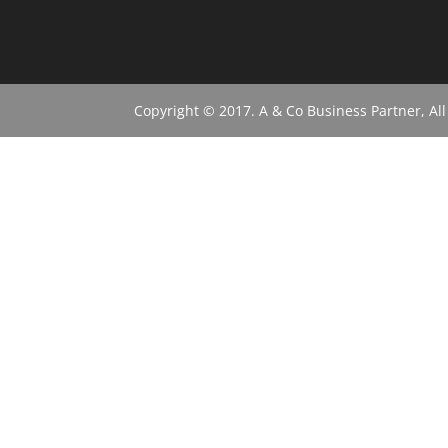
Copyright © 2017. A & Co Business Partner, All